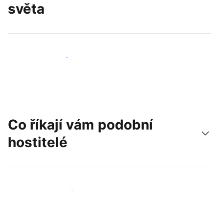
světa
Oslovit nové hosty už dnes
Co říkají vám podobní
hostitelé
Připojit se k dalším hostitelům