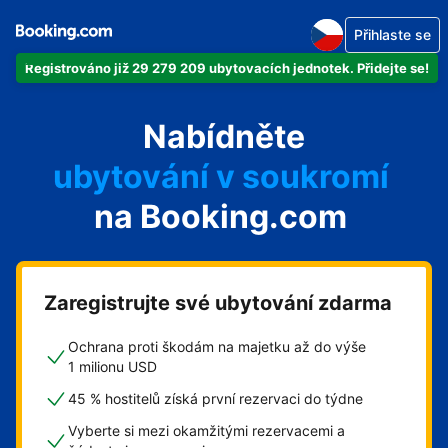
Přihlaste se
Registrováno již 29 279 209 ubytovacích jednotek. Přidejte se!
svůj byt
Nabídněte
svůj hotel
ubytování v soukromí
na Booking.com
svůj penzion
svou chatu
Zaregistrujte své ubytování zdarma
Ochrana proti škodám na majetku až do výše
1 milionu USD
45 % hostitelů získá první rezervaci do týdne
Vyberte si mezi okamžitými rezervacemi a