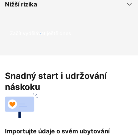
Nižší rizika
Začít vydělávat ještě dnes
Snadný start i udržování
náskoku
Importujte údaje o svém ubytování