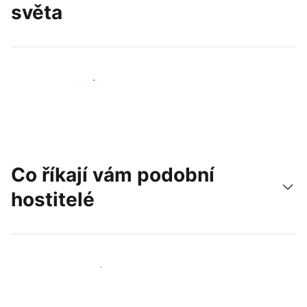
světa
Oslovit nové hosty už dnes
Co říkají vám podobní
hostitelé
Připojit se k dalším hostitelům