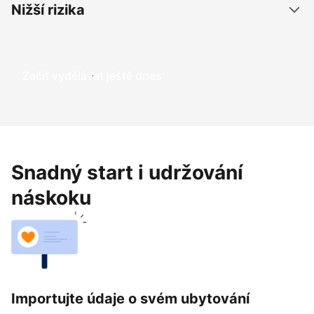
Nižší rizika
Začít vydělávat ještě dnes
Snadný start i udržování
náskoku
Importujte údaje o svém ubytování