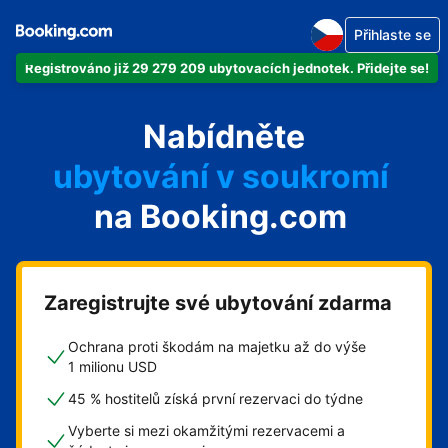
Přihlaste se
Registrováno již 29 279 209 ubytovacích jednotek. Přidejte se!
svůj byt
Nabídněte
svůj hotel
ubytování v soukromí
na Booking.com
svůj penzion
svou chatu
Zaregistrujte své ubytování zdarma
Ochrana proti škodám na majetku až do výše
1 milionu USD
45 % hostitelů získá první rezervaci do týdne
Vyberte si mezi okamžitými rezervacemi a