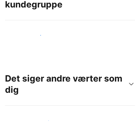
kundegruppe
Nå ud til nye gæster i dag
Det siger andre værter som
dig
Slut dig til andre værter som dig