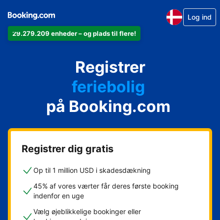
Log ind
29.279.209 enheder – og plads til flere!
din lejlighed
Registrer
dit hotel
feriebolig
på Booking.com
dit pensionat
dit bed & breakfast
Registrer dig gratis
Op til 1 million USD i skadesdækning
45% af vores værter får deres første booking
indenfor en uge
Vælg øjeblikkelige bookinger eller