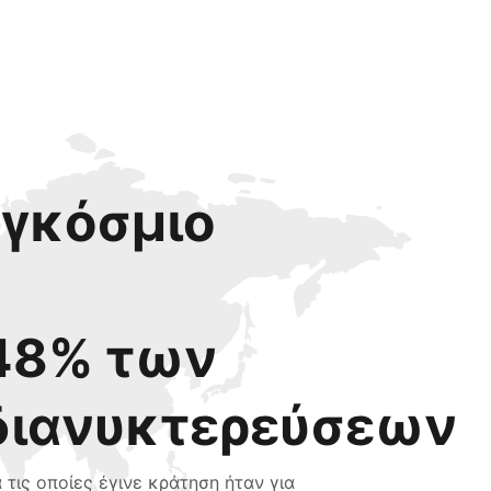
αγκόσμιο
48% των
διανυκτερεύσεων
α τις οποίες έγινε κράτηση ήταν για