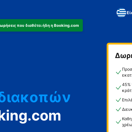
Εί
αχωρήσεις που διαθέτει ήδη η Booking.com
ά
Δωρ
ο
Προσ
εκατ
 διακοπών
45% 
κράτ
Επιλ
king.com
Διευ
Καθη
χρέω