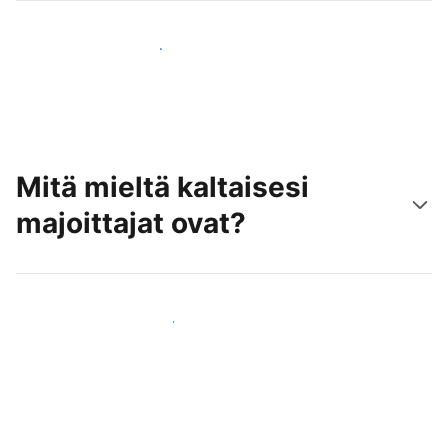
Tavoita uusia asiakkaita jo tänään
Mitä mieltä kaltaisesi
majoittajat ovat?
Liity kaltaistesi majoittajien joukkoon