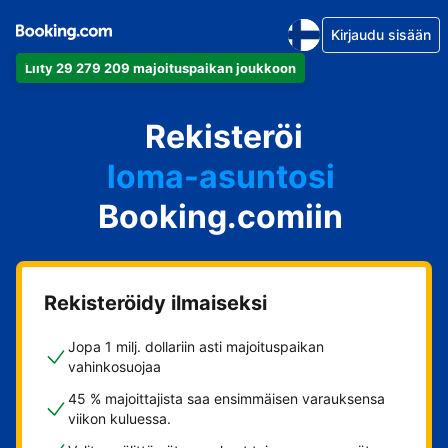
Kirjaudu sisään
Liity 29 279 209 majoituspaikan joukkoon
huoneistosi
Rekisteröi
hotellisi
loma-asuntosi
Booking.comiin
guesthousesi
bed & breakfastisi
Rekisteröidy ilmaiseksi
Jopa 1 milj. dollariin asti majoituspaikan
vahinkosuojaa
45 % majoittajista saa ensimmäisen varauksensa
viikon kuluessa.