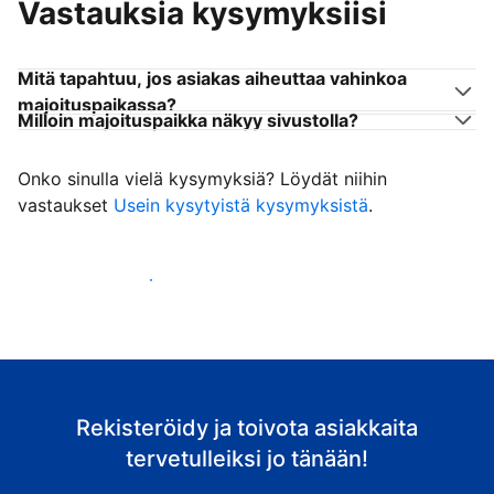
Vastauksia kysymyksiisi
Mitä tapahtuu, jos asiakas aiheuttaa vahinkoa
majoituspaikassa?
Milloin majoituspaikka näkyy sivustolla?
Onko sinulla vielä kysymyksiä? Löydät niihin
vastaukset
Usein kysytyistä kysymyksistä
.
Ala vastaanottaa asiakkaita
Rekisteröidy ja toivota asiakkaita
tervetulleiksi jo tänään!