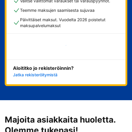
Valitse välittömät varaukset tai varauspyynnöt.
Teemme maksujen saamisesta sujuvaa
Päivittäiset maksut. Vuodelta 2026 poistetut
maksupalvelumaksut
Aloita nyt
Aloititko jo rekisteröinnin?
Jatka rekisteröitymistä
Majoita asiakkaita huoletta.
Olemme tukenasi!