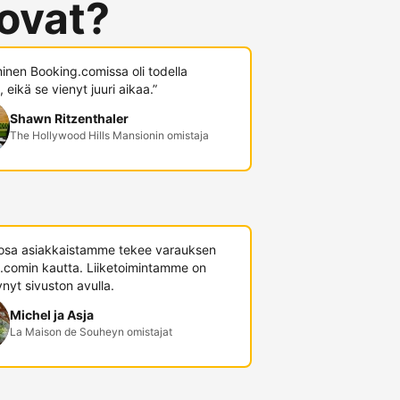
 ovat?
minen Booking.comissa oli todella
 eikä se vienyt juuri aikaa.”
Shawn Ritzenthaler
The Hollywood Hills Mansionin omistaja
 osa asiakkaistamme tekee varauksen
.comin kautta. Liiketoimintamme on
nyt sivuston avulla.
Michel ja Asja
La Maison de Souheyn omistajat