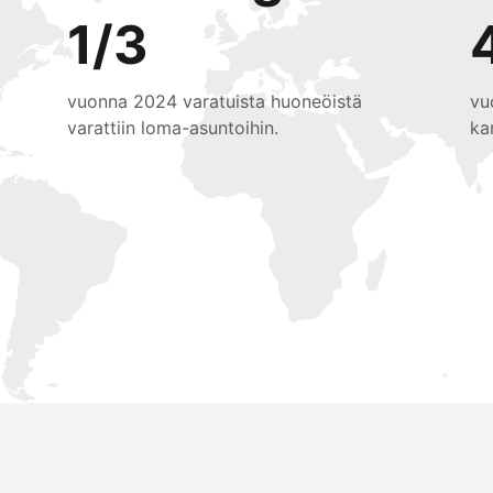
1/3
vuonna 2024 varatuista huoneöistä
vu
varattiin loma-asuntoihin.
ka