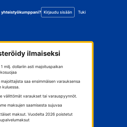
o yhteistyökumppani?
Kirjaudu sisään
Tuki
steröidy ilmaiseksi
1 milj. dollariin asti majoituspaikan
nkosuojaa
 majoittajista saa ensimmäisen varauksensa
n kuluessa.
se välittömät varaukset tai varauspyynnöt.
me maksujen saamisesta sujuvaa
ttäiset maksut. Vuodelta 2026 poistetut
upalvelumaksut