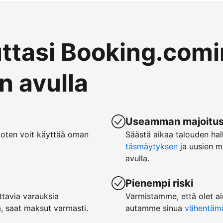
uttasi Booking.comi
 avulla
Useamman majoituspa
joten voit käyttää oman
Säästä aikaa talouden hal
täsmäytyksen
ja uusien m
avulla.
Pienempi riski
tavia varauksia
Varmistamme, että olet ai
, saat maksut varmasti.
autamme sinua
vähentämää