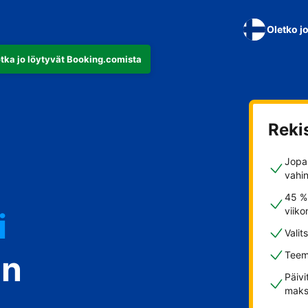
Oletko j
otka jo löytyvät Booking.comista
Reki
Jopa 
vahi
45 %
viiko
i
Valit
in
Teem
Päivi
maks