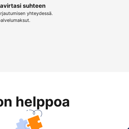
virtasi suhteen
irjautumisen yhteydessä.
palvelumaksut.
on helppoa