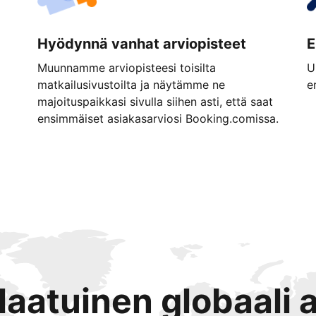
Hyödynnä vanhat arviopisteet
E
Muunnamme arviopisteesi toisilta
U
matkailusivustoilta ja näytämme ne
e
majoituspaikkasi sivulla siihen asti, että saat
ensimmäiset asiakasarviosi Booking.comissa.
tlaatuinen globaali