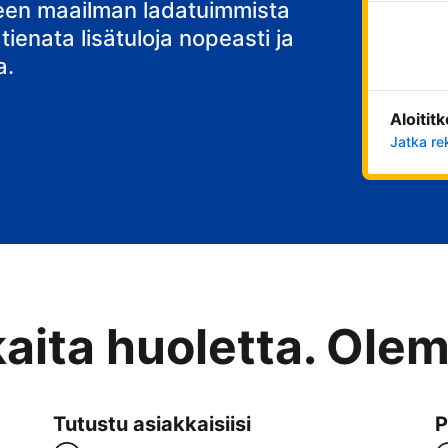
stisi
teen maailman ladatuimmista
 tienata lisätuloja nopeasti ja
a.
Aloitit
Jatka re
kaita huoletta. Ole
Tutustu asiakkaisiisi
P