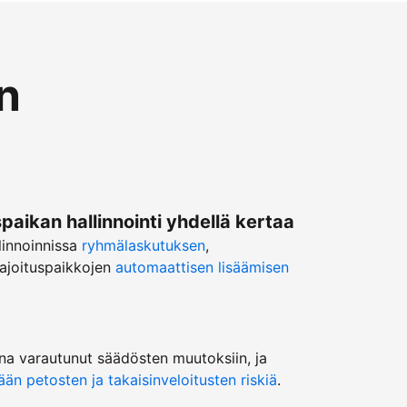
n
ikan hallinnointi yhdellä kertaa
linnoinnissa
ryhmälaskutuksen
,
ajoituspaikkojen
automaattisen lisäämisen
na varautunut säädösten muutoksiin, ja
n petosten ja takaisinveloitusten riskiä
.