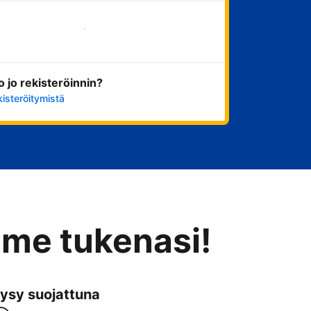
Aloita nyt
ko jo rekisteröinnin?
kisteröitymistä
mme tukenasi!
ysy suojattuna