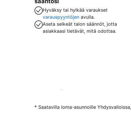
sääntösi
Hyväksy tai hylkää varaukset
varauspyyntöjen
avulla.
Aseta selkeät talon säännöt, jotta
asiakkaasi tietävät, mitä odottaa.
Ryhdy majoittajaksi
* Saatavilla loma-asunnoille Yhdysvalloissa,