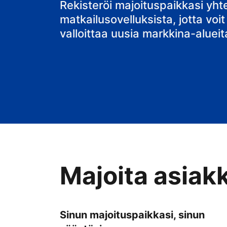
bed & breakfa
Rekisteröi majoituspaikkasi yh
matkailusovelluksista, jotta voit
valloittaa uusia markkina-alueit
Majoita asiak
Sinun majoituspaikkasi, sinun