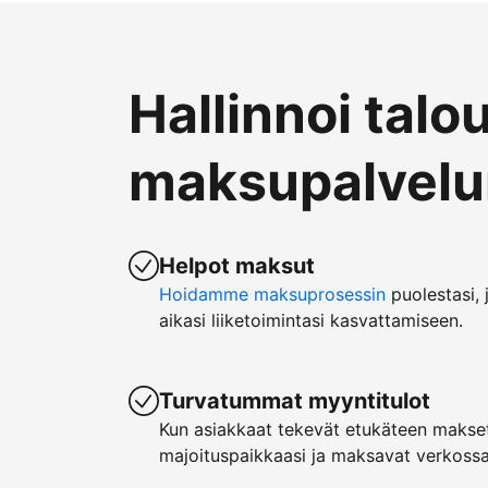
Hallinnoi talo
maksupalvelun
Helpot maksut
Hoidamme maksuprosessin
puolestasi, 
aikasi liiketoimintasi kasvattamiseen.
Turvatummat myyntitulot
Kun asiakkaat tekevät etukäteen makset
majoituspaikkaasi ja maksavat verkossa