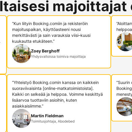
ltaisesi majoittajat
”Kun liityin Booking.comiin ja rekisteröin
”Aloitta
majoituspaikan, käyttöasteeni nousi
helppoa,
merkittävästi ja sain varauksia viisi–kuusi
.
kuukautta etukäteen.”
Zoey Berghoff
Yhdysvalloissa toimiva majoittaja
”Yhteistyö Booking.comin kanssa on kaikkein
”Suurin
suoraviivaisinta [online-matkatoimistoista].
Booking
Kaikki on selkeää ja helppoa. Voimme keskittyä
menesty
lisäarvoa tuottaviin asioihin, kuten
asiakkaisiimme.”
Martin Fieldman
Toimitusjohtaja, Abodebed