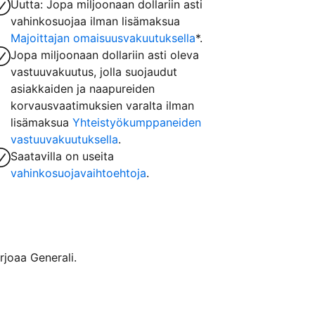
Uutta: Jopa miljoonaan dollariin asti
vahinkosuojaa ilman lisämaksua
Majoittajan omaisuusvakuutuksella
*.
Jopa miljoonaan dollariin asti oleva
vastuuvakuutus, jolla suojaudut
asiakkaiden ja naapureiden
korvausvaatimuksien varalta ilman
lisämaksua
Yhteistyökumppaneiden
vastuuvakuutuksella
.
Saatavilla on useita
vahinkosuojavaihtoehtoja
.
rjoaa Generali.