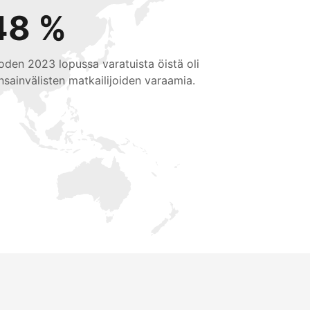
48 %
oden 2023 lopussa varatuista öistä oli
nsainvälisten matkailijoiden varaamia.