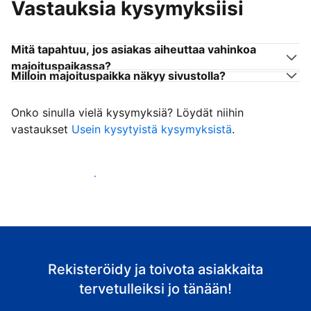
Vastauksia kysymyksiisi
Mitä tapahtuu, jos asiakas aiheuttaa vahinkoa
majoituspaikassa?
Milloin majoituspaikka näkyy sivustolla?
Onko sinulla vielä kysymyksiä? Löydät niihin
vastaukset
Usein kysytyistä kysymyksistä
.
Ala vastaanottaa asiakkaita
Rekisteröidy ja toivota asiakkaita
tervetulleiksi jo tänään!