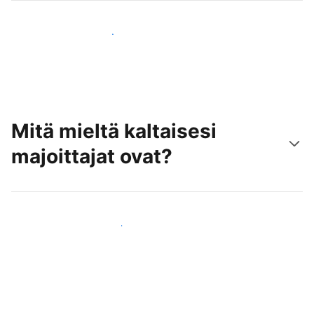
Tavoita uusia asiakkaita jo tänään
Mitä mieltä kaltaisesi
majoittajat ovat?
Liity kaltaistesi majoittajien joukkoon