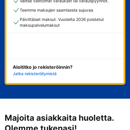
Valitse välittömät varaukset tai varauspyynnöt.
Teemme maksujen saamisesta sujuvaa
Päivittäiset maksut. Vuodelta 2026 poistetut
maksupalvelumaksut
Aloita nyt
Aloititko jo rekisteröinnin?
Jatka rekisteröitymistä
Majoita asiakkaita huoletta.
Olemme tukenasi!