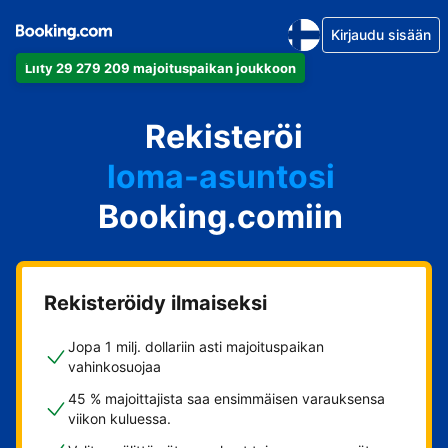
Kirjaudu sisään
Liity 29 279 209 majoituspaikan joukkoon
huoneistosi
Rekisteröi
hotellisi
loma-asuntosi
Booking.comiin
guesthousesi
bed & breakfastisi
Rekisteröidy ilmaiseksi
Jopa 1 milj. dollariin asti majoituspaikan
vahinkosuojaa
45 % majoittajista saa ensimmäisen varauksensa
viikon kuluessa.