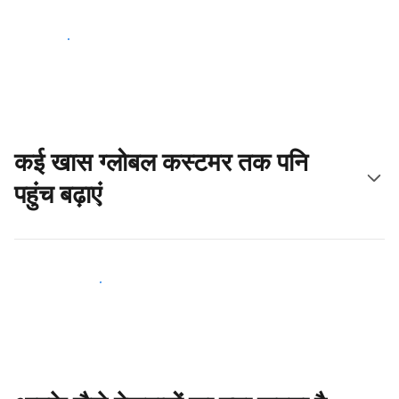
आज ही शुरू करें
कई खास ग्लोबल कस्टमर तक पनि
पहुंच बढ़ाएं
आज ही नए मेहमानों तक पहुंचें