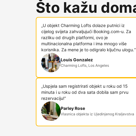
Što kažu doma
„U objekt Charming Lofts dolaze putnici iz
cijelog svijeta zahvaljujući Booking.com-u. Za
razliku od drugih platformi, ovo je
multinacionalna platforma i ima mnogo više
korisnika. Za mene je to odigralo ključnu ulogu.“
Louis Gonzalez
Charming Lofts, Los Angeles
„Uspjela sam registrirati objekt u roku od 15
minuta i u roku od dva sata dobila sam prvu
rezervaciju!”
Parley Rose
Vlasnica objekta iz Ujedinjenog Kraljevstva