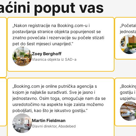
ćini poput vas
„Nakon registracije na Booking.com-u i
„Početa
postavljanja stranice objekta popunjenost se
jednosta
znatno povećala i rezervacije su počele stizati
pet do šest mjeseci unaprijed.”
Zoey Berghoff
Vlasnica objekta iz SAD-a
„Booking.com je online putnička agencija s
„Bookin
kojom je najlakše surađivati. Sve je jasno i
gostiju
jednostavno. Osim toga, omogućuje nam da se
uspjehu.
usredotočimo na aspekte koje zaista možemo
poboljšati, kao što je iskustvo gostiju.”
Martin Fieldman
Glavni direktor, Abodebed