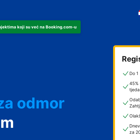
objektima koji su već na Booking.com-u
n
Regis
Do 1 
45% 
 za odmor
tjed
Odabe
Zahtj
smještaj
om
Olak
Dnev
 s doručkom
za 2