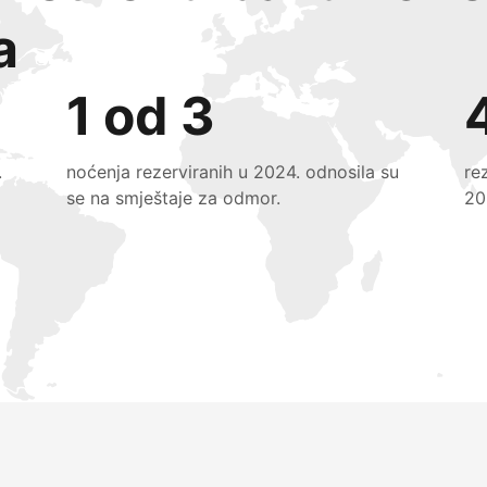
a
1 od 3
.
noćenja rezerviranih u 2024. odnosila su
re
se na smještaje za odmor.
20