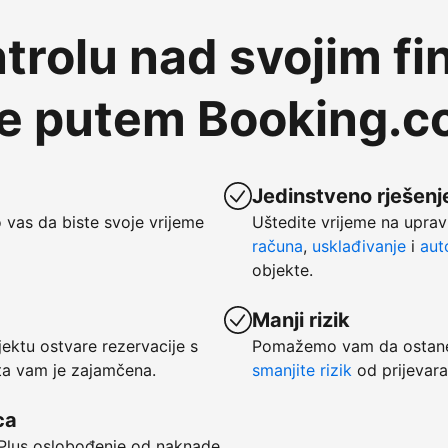
trolu nad svojim fi
te putem Booking.
Jedinstveno rješenje
vas da biste svoje vrijeme
Uštedite vrijeme na uprav
računa
,
usklađivanje
i
aut
objekte.
Manji rizik
ktu ostvare rezervacije s
Pomažemo vam da ostanet
ata vam je zajamčena.
smanjite rizik
od prijevara
ca
. Plus oslobođenje od naknade