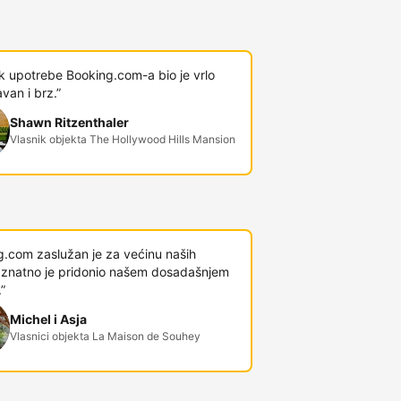
k upotrebe Booking.com-a bio je vrlo
van i brz.”
Shawn Ritzenthaler
Vlasnik objekta The Hollywood Hills Mansion
g.com zaslužan je za većinu naših
 i znatno je pridonio našem dosadašnjem
”
Michel i Asja
Vlasnici objekta La Maison de Souhey