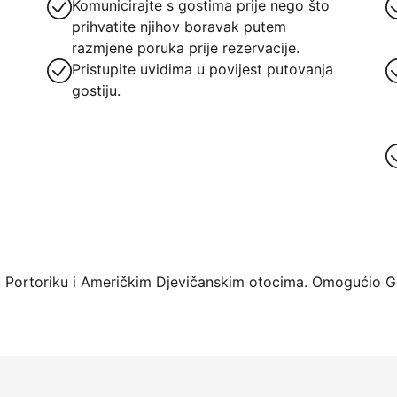
Komunicirajte s gostima prije nego što
prihvatite njihov boravak putem
razmjene poruka prije rezervacije.
Pristupite uvidima u povijest putovanja
gostiju.
rme već danas
 Portoriku i Američkim Djevičanskim otocima. Omogućio Ge