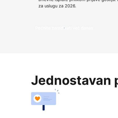
za uslugu za 2026.
Počnite zarađivati već ​​danas
Jednostavan p