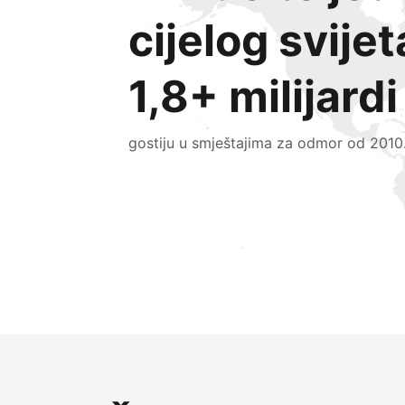
cijelog svijet
1,8+ milijardi
gostiju u smještajima za odmor od 2010
Doprite do novih gostiju već danas