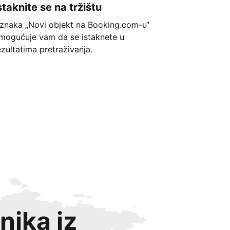
staknite se na tržištu
znaka „Novi objekt na Booking.com-u“
mogućuje vam da se istaknete u
ezultatima pretraživanja.
nika iz