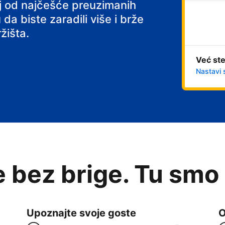
noj od najčešće preuzimanih
 da biste zaradili više i brže
žišta.
Već ste
Nastavi 
e bez brige. Tu smo
Upoznajte svoje goste
O