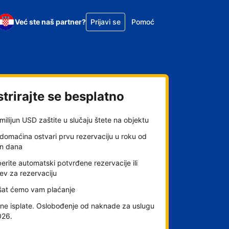
Već ste naš partner?
Prijavi se
Pomoć
trirajte se besplatno
milijun USD zaštite u slučaju štete na objektu
domaćina ostvari prvu rezervaciju u roku od
an dana
rite automatski potvrđene rezervacije ili
ev za rezervaciju
šat ćemo vam plaćanje
ne isplate. Oslobođenje od naknade za uslugu
026.