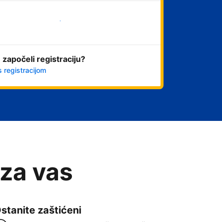
Započni odmah
 započeli registraciju?
s registracijom
 za vas
stanite zaštićeni