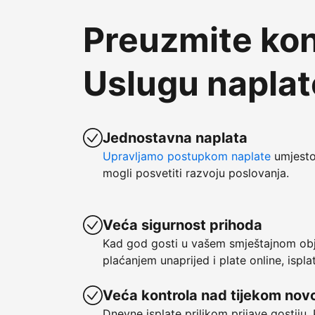
Preuzmite kon
Uslugu napla
Jednostavna naplata
Upravljamo postupkom naplate
umjesto 
mogli posvetiti razvoju poslovanja.
Veća sigurnost prihoda
Kad god gosti u vašem smještajnom obje
plaćanjem unaprijed i plate online, ispl
Veća kontrola nad tijekom nov
Dnevne isplate prilikom prijave gostiju