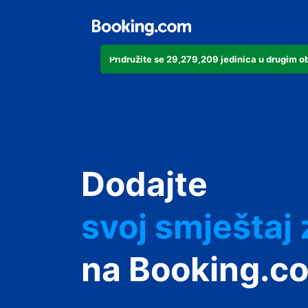
Pridružite se 29,279,209 jedinica u drugim 
svoj apartma
svoj hotel
Dodajte
svoj smještaj
svoj privatni 
na Booking.c
svoj smještaj