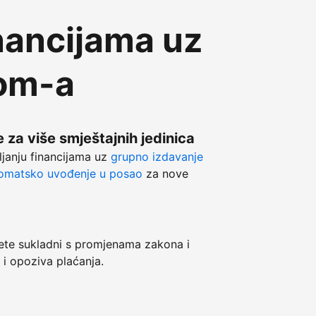
nancijama uz
com-a
 za više smještajnih jedinica
ljanju financijama uz
grupno izdavanje
omatsko uvođenje u posao
za nove
e sukladni s promjenama zakona i
 i opoziva plaćanja.