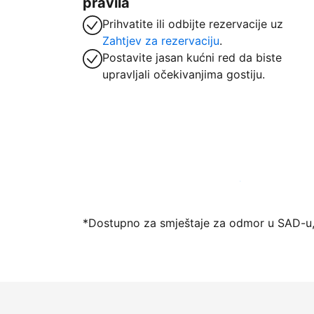
pravila
Prihvatite ili odbijte rezervacije uz
Zahtjev za rezervaciju
.
Postavite jasan kućni red da biste
upravljali očekivanjima gostiju.
Počnite primati goste putem naše platfo
*Dostupno za smještaje za odmor u SAD-u,