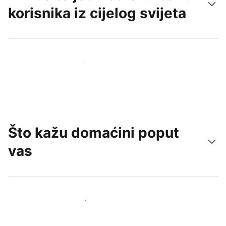
korisnika iz cijelog svijeta
Doprite do novih gostiju već danas
Što kažu domaćini poput
vas
Pridružite se domaćinima poput vas