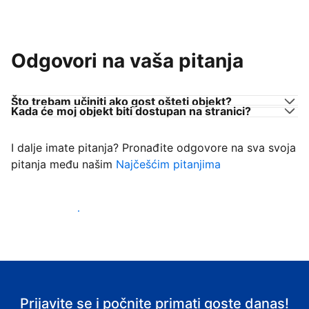
Odgovori na vaša pitanja
Što trebam učiniti ako gost ošteti objekt?
Kada će moj objekt biti dostupan na stranici?
I dalje imate pitanja? Pronađite odgovore na sva svoja
pitanja među našim
Najčešćim pitanjima
Počnite primati goste
Prijavite se i počnite primati goste danas!