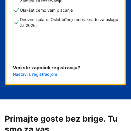
Zahtjev za rezervaciju
Olakšat ćemo vam plaćanje
Dnevne isplate. Oslobođenje od naknade za uslugu
za 2026.
Započni odmah
Već ste započeli registraciju?
Nastavi s registracijom
Primajte goste bez brige. Tu
smo za vas