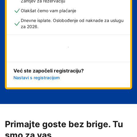
Zahtjev za rezervaciju
Olakšat ćemo vam plaćanje
Dnevne isplate. Oslobođenje od naknade za uslugu
za 2026.
Započni odmah
Već ste započeli registraciju?
Nastavi s registracijom
Primajte goste bez brige. Tu
smo za vas