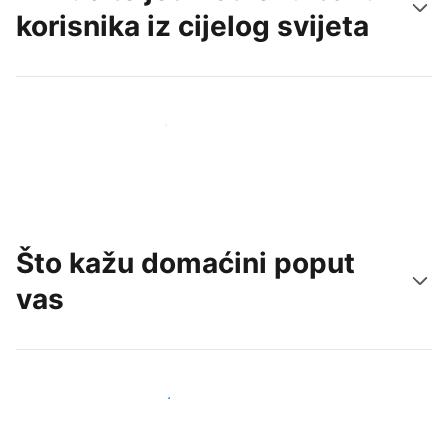
korisnika iz cijelog svijeta
Doprite do novih gostiju već danas
Što kažu domaćini poput
vas
Pridružite se domaćinima poput vas