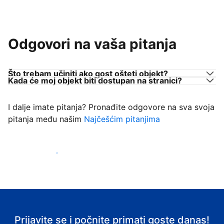
Odgovori na vaša pitanja
Što trebam učiniti ako gost ošteti objekt?
Kada će moj objekt biti dostupan na stranici?
I dalje imate pitanja? Pronađite odgovore na sva svoja
pitanja među našim
Najčešćim pitanjima
Počnite primati goste
Prijavite se i počnite primati goste danas!