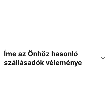
Érjen el új vendégeket még ma
Íme az Önhöz hasonló
szállásadók véleménye
Csatlakozzon Önhöz hasonló szállásadókhoz