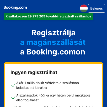
Belépés
Csatlakozzon 29 279 209 további regisztrált szálláshoz
az apartmanját
a szállodáját
Regisztrálja
a magánszállását
a Booking.comon
a vendégházát
a házát
Ingyen regisztrálhat
Akár 1 millió dollár védelem a szállásban
keletkezett károkra
A szállásadók 45%-a egy héten belül megkapja
első foglalását