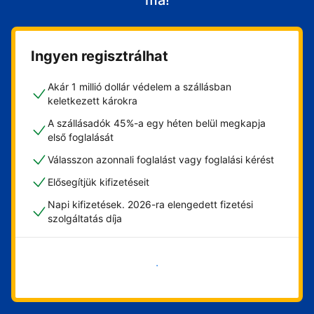
ma!
Ingyen regisztrálhat
Akár 1 millió dollár védelem a szállásban
keletkezett károkra
A szállásadók 45%-a egy héten belül megkapja
első foglalását
Válasszon azonnali foglalást vagy foglalási kérést
Elősegítjük kifizetéseit
Napi kifizetések. 2026-ra elengedett fizetési
szolgáltatás díja
Vágjon bele most