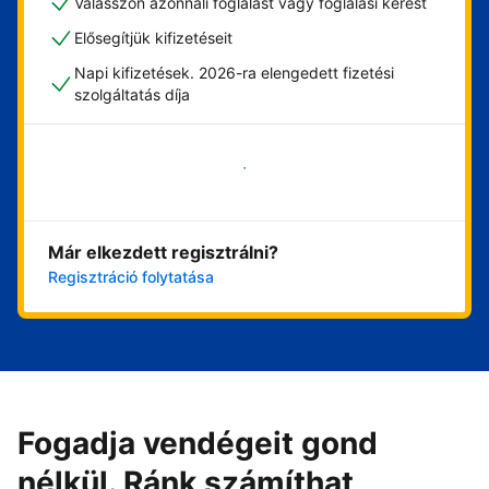
Válasszon azonnali foglalást vagy foglalási kérést
Elősegítjük kifizetéseit
Napi kifizetések. 2026-ra elengedett fizetési
szolgáltatás díja
Vágjon bele most
Már elkezdett regisztrálni?
Regisztráció folytatása
Fogadja vendégeit gond
nélkül. Ránk számíthat