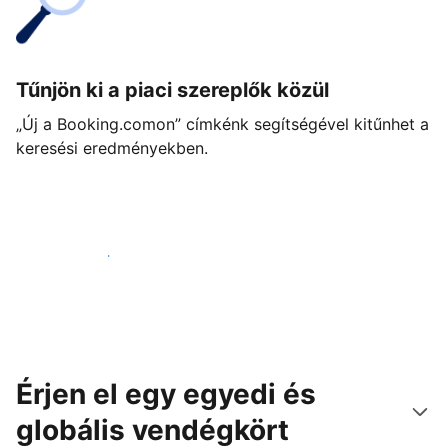
Tűnjön ki a piaci szereplők közül
„Új a Booking.comon” címkénk segítségével kitűnhet a
keresési eredményekben.
Vágjon bele még ma
Érjen el egy egyedi és
globális vendégkört