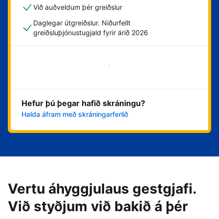
Við auðveldum þér greiðslur
Daglegar útgreiðslur. Niðurfellt
greiðsluþjónustugjald fyrir árið 2026
Byrja núna
Hefur þú þegar hafið skráningu?
Halda áfram með skráningarferlið
Vertu áhyggjulaus gestgjafi.
Við styðjum við bakið á þér