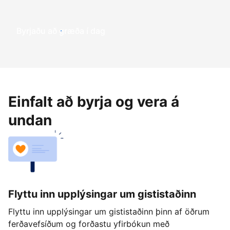
Byrjaðu að græða í dag
Einfalt að byrja og vera á
undan
Flyttu inn upplýsingar um gististaðinn
Flyttu inn upplýsingar um gististaðinn þinn af öðrum
ferðavefsíðum og forðastu yfirbókun með