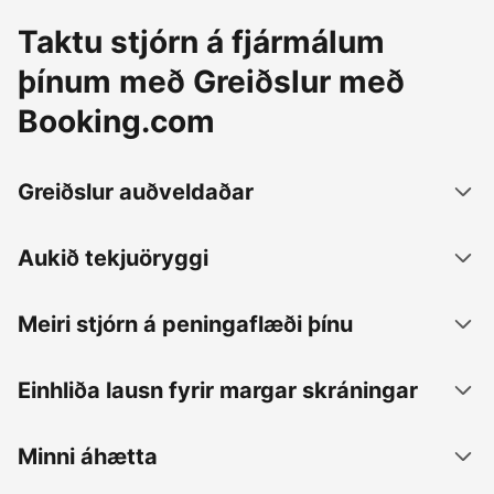
Taktu stjórn á fjármálum
þínum með Greiðslur með
Booking.com
Greiðslur auðveldaðar
Aukið tekjuöryggi
Meiri stjórn á peningaflæði þínu
Einhliða lausn fyrir margar skráningar
Minni áhætta