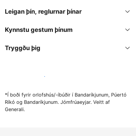
Leigan þín, reglurnar þínar
Kynnstu gestum þínum
Tryggðu þig
Vertu gestgjafi hjá okkur í dag
*Í boði fyrir orlofshús/-íbúðir í Bandaríkjunum, Púertó
Ríkó og Bandaríkjunum. Jómfrúaeyjar. Veitt af
Generali.