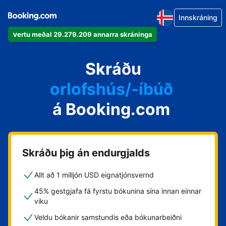
Innskráning
Vertu meðal 29.279.209 annarra skráninga
íbúðina þína
hótelið þitt
Skráðu
orlofshús/-íbúð
á Booking.com
gistihúsið þitt
gistiheimilið þitt
Skráðu þig án endurgjalds
Allt að 1 milljón USD eignatjónsvernd
45% gestgjafa fá fyrstu bókunina sína innan einnar
viku
Veldu bókanir samstundis eða bókunarbeiðni