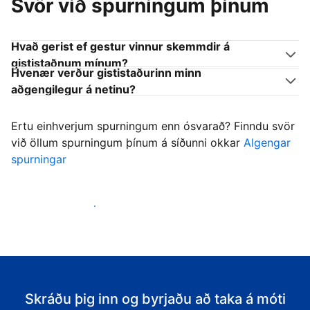
Svör við spurningum þínum
Hvað gerist ef gestur vinnur skemmdir á
gististaðnum mínum?
Hvenær verður gististaðurinn minn
aðgengilegur á netinu?
Ertu einhverjum spurningum enn ósvarað? Finndu svör
við öllum spurningum þínum á síðunni okkar
Algengar
spurningar
Byrja að taka á móti gestum
Skráðu þig inn og byrjaðu að taka á móti