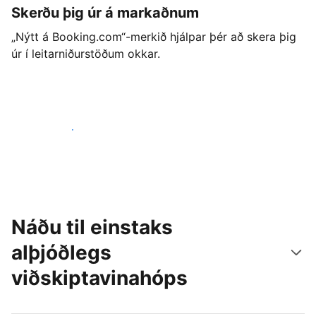
Skerðu þig úr á markaðnum
„Nýtt á Booking.com“-merkið hjálpar þér að skera þig
úr í leitarniðurstöðum okkar.
Byrjaðu strax í dag
Náðu til einstaks
alþjóðlegs
viðskiptavinahóps