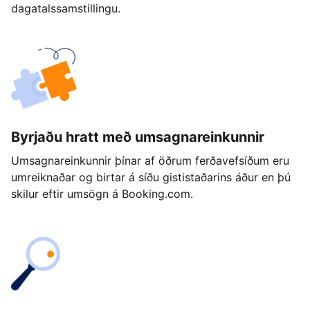
dagatalssamstillingu.
Byrjaðu hratt með umsagnareinkunnir
Umsagnareinkunnir þínar af öðrum ferðavefsíðum eru
umreiknaðar og birtar á síðu gististaðarins áður en þú
skilur eftir umsögn á Booking.com.