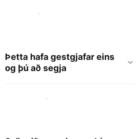
Náðu til nýrra gesta í dag
Þetta hafa gestgjafar eins
og þú að segja
Ganga til liðs við aðra gestgjafa