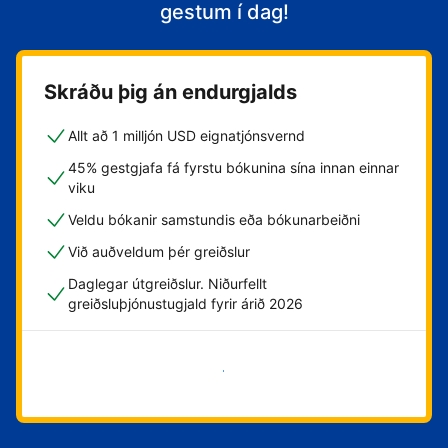
gestum í dag!
Skráðu þig án endurgjalds
Allt að 1 milljón USD eignatjónsvernd
45% gestgjafa fá fyrstu bókunina sína innan einnar
viku
Veldu bókanir samstundis eða bókunarbeiðni
Við auðveldum þér greiðslur
Daglegar útgreiðslur. Niðurfellt
greiðsluþjónustugjald fyrir árið 2026
Byrja núna