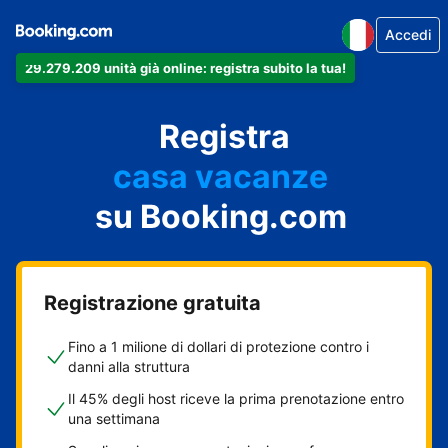
Accedi
29.279.209 unità già online: registra subito la tua!
il tuo appartamento
il tuo hotel
Registra
casa vacanze
la tua guest house
su Booking.com
il tuo B&B
Registrazione gratuita
Fino a 1 milione di dollari di protezione contro i
danni alla struttura
Il 45% degli host riceve la prima prenotazione entro
una settimana