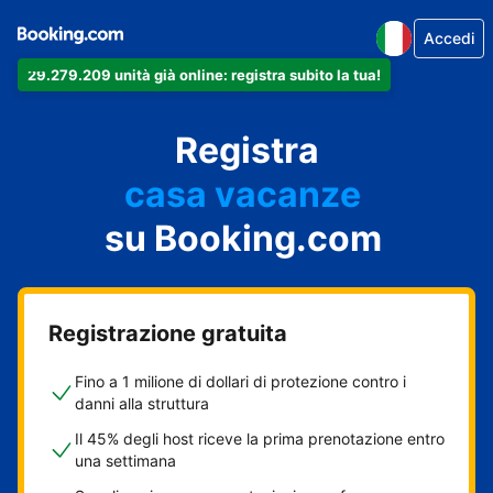
Accedi
29.279.209 unità già online: registra subito la tua!
il tuo appartamento
il tuo hotel
Registra
casa vacanze
la tua guest house
su Booking.com
il tuo B&B
Registrazione gratuita
Fino a 1 milione di dollari di protezione contro i
danni alla struttura
Il 45% degli host riceve la prima prenotazione entro
una settimana