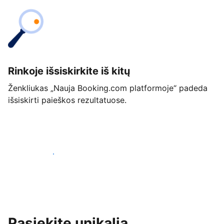
Rinkoje išsiskirkite iš kitų
Ženkliukas „Nauja Booking.com platformoje“ padeda
išsiskirti paieškos rezultatuose.
Pradėti jau šiandien
Pasiekite unikalią