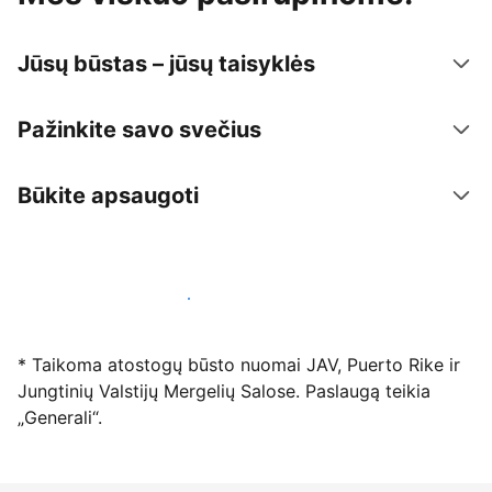
Jūsų būstas – jūsų taisyklės
Pažinkite savo svečius
Būkite apsaugoti
Registruotis mūsų platformoje dabar
* Taikoma atostogų būsto nuomai JAV, Puerto Rike ir
Jungtinių Valstijų Mergelių Salose. Paslaugą teikia
„Generali“.