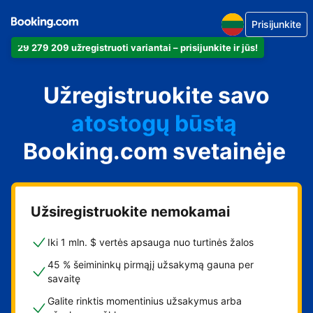
Prisijunkite
29 279 209 užregistruoti variantai – prisijunkite ir jūs!
apartamentus
Užregistruokite savo
viešbutį
atostogų būstą
Booking.com svetainėje
svečių namus
nakvynės su pusryčiais
namus
Užsiregistruokite nemokamai
Iki 1 mln. $ vertės apsauga nuo turtinės žalos
45 % šeimininkų pirmąjį užsakymą gauna per
savaitę
Galite rinktis momentinius užsakymus arba