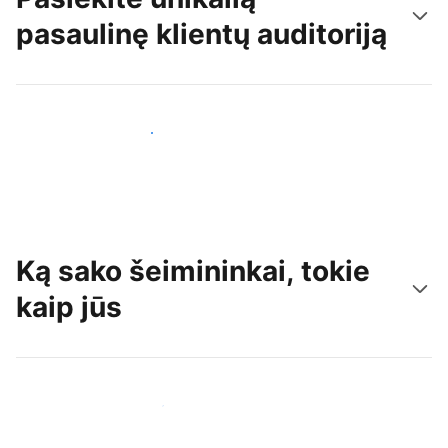
pasaulinę klientų auditoriją
Pritraukti naujų svečių šiandien
Ką sako šeimininkai, tokie
kaip jūs
Prisijungti prie panašių šeimininkų