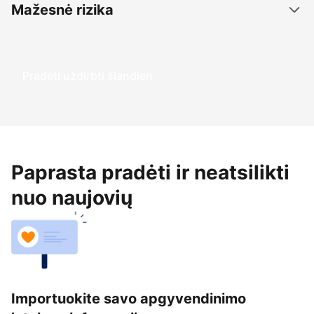
Mažesnė rizika
Pradėti uždirbti šiandien
Paprasta pradėti ir neatsilikti
nuo naujovių
Importuokite savo apgyvendinimo