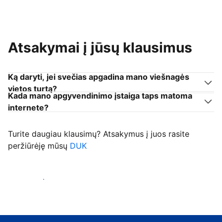
Atsakymai į jūsų klausimus
Ką daryti, jei svečias apgadina mano viešnagės
vietos turtą?
Kada mano apgyvendinimo įstaiga taps matoma
internete?
Turite daugiau klausimų? Atsakymus į juos rasite
peržiūrėję mūsų
DUK
Priimti svečius