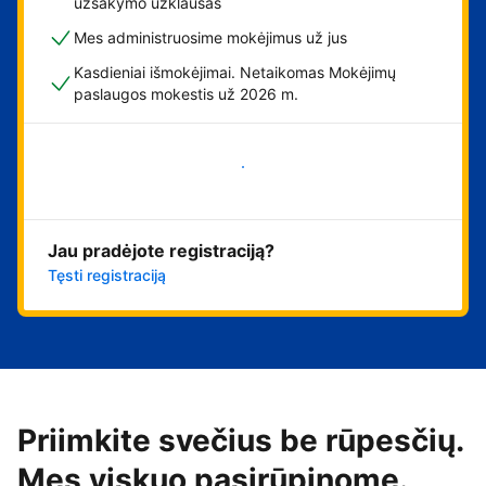
užsakymo užklausas
Mes administruosime mokėjimus už jus
Kasdieniai išmokėjimai. Netaikomas Mokėjimų
paslaugos mokestis už 2026 m.
Pradėti
Jau pradėjote registraciją?
Tęsti registraciją
Priimkite svečius be rūpesčių.
Mes viskuo pasirūpinome.