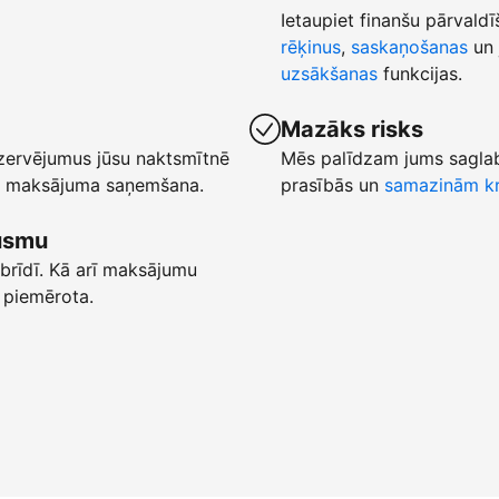
Ietaupiet finanšu pārvaldī
rēķinus
,
saskaņošanas
un 
uzsākšanas
funkcijas.
Mazāks risks
ezervējumus jūsu naktsmītnē
Mēs palīdzam jums saglab
ēta maksājuma saņemšana.
prasībās un
samazinām kr
lūsmu
brīdī. Kā arī maksājumu
 piemērota.