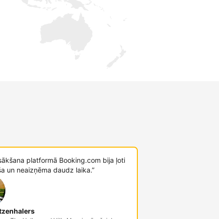
sākšana platformā Booking.com bija ļoti
ša un neaizņēma daudz laika.”
tzenhalers