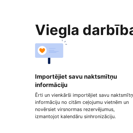
Viegla darbīb
Importējiet savu naktsmītņu
informāciju
Ērti un vienkārši importējiet savu naktsmīt
informāciju no citām ceļojumu vietnēm un
novērsiet virsnormas rezervējumus,
izmantojot kalendāru sinhronizāciju.