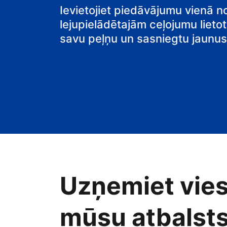
pansiju
Ievietojiet piedāvājumu vienā n
lejupielādētajām ceļojumu lietot
savu peļņu un sasniegtu jaunus 
Uzņemiet vies
mūsu atbalsts