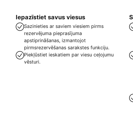
Iepazīstiet savus viesus
S
Sazinieties ar saviem viesiem pirms
rezervējuma pieprasījuma
apstiprināšanas, izmantojot
pirmsrezervēšanas sarakstes funkciju.
Piekļūstiet ieskatiem par viesu ceļojumu
vēsturi.