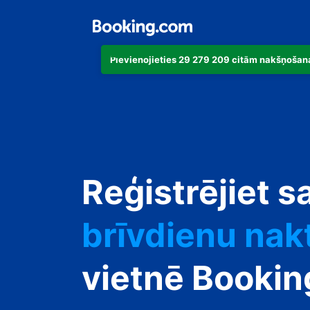
Pievienojieties 29 279 209 citām nakšņošana
dzīvokli
Reģistrējiet s
viesnīcu
brīvdienu nak
viesu namu
vietnē Booki