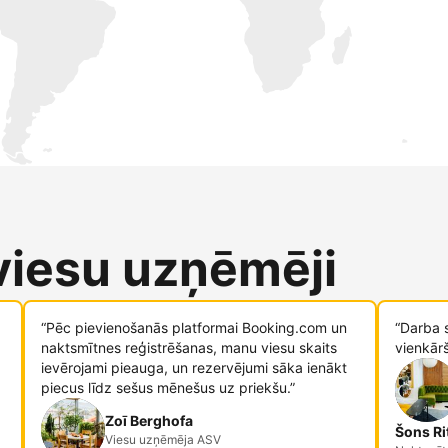
 viesu uzņēmēji
“Pēc pievienošanās platformai Booking.com un
“Darba 
naktsmītnes reģistrēšanas, manu viesu skaits
vienkār
ievērojami pieauga, un rezervējumi sāka ienākt
piecus līdz sešus mēnešus uz priekšu.”
Zoī Berghofa
Šons Ri
Viesu uzņēmēja ASV