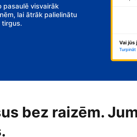
o pasaulē visvairāk
nēm, lai ātrāk palielinātu
tirgus.
Vai jūs
Turpināt
us bez raizēm. Jum
.