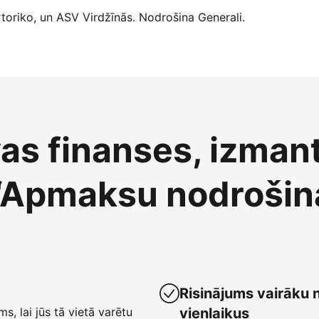
oriko, un ASV Virdžīnās. Nodrošina Generali.
vas finanses, izman
“Apmaksu nodrošin
Risinājums vairāku 
ms, lai jūs tā vietā varētu
vienlaikus