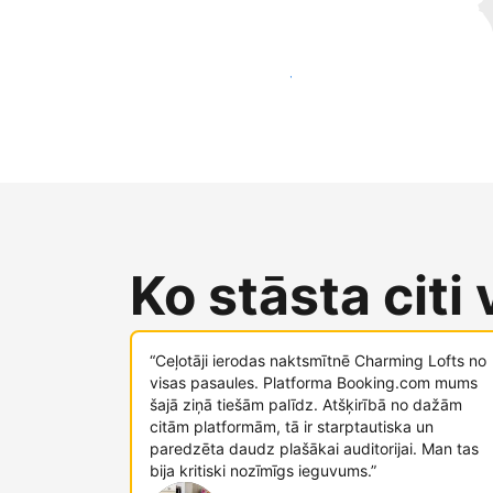
Sasniegt jaunus viesus jau šodien
Ko stāsta citi
“Ceļotāji ierodas naktsmītnē Charming Lofts no
visas pasaules. Platforma Booking.com mums
šajā ziņā tiešām palīdz. Atšķirībā no dažām
citām platformām, tā ir starptautiska un
paredzēta daudz plašākai auditorijai. Man tas
bija kritiski nozīmīgs ieguvums.”