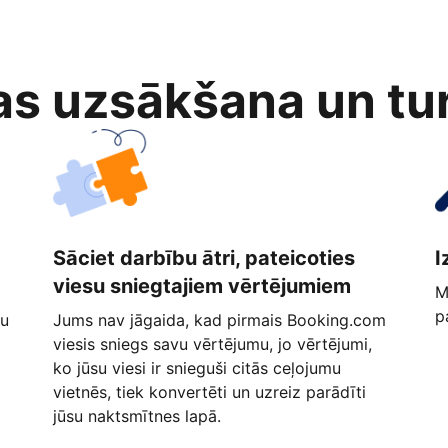
as uzsākšana un tu
Sāciet darbību ātri, pateicoties
I
viesu sniegtajiem vērtējumiem
M
p
ņu
Jums nav jāgaida, kad pirmais Booking.com
viesis sniegs savu vērtējumu, jo vērtējumi,
ko jūsu viesi ir snieguši citās ceļojumu
vietnēs, tiek konvertēti un uzreiz parādīti
jūsu naktsmītnes lapā.