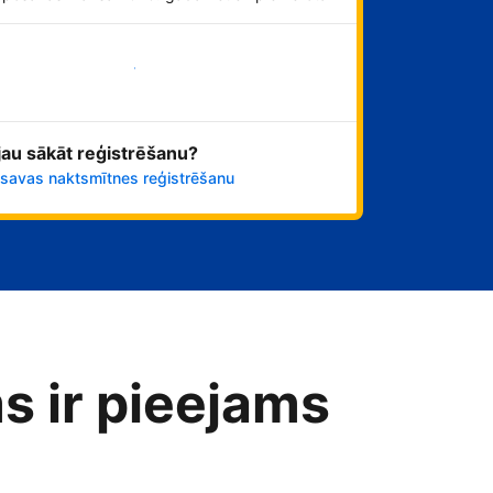
Sāciet tūlīt!
 jau sākāt reģistrēšanu?
 savas naktsmītnes reģistrēšanu
s ir pieejams