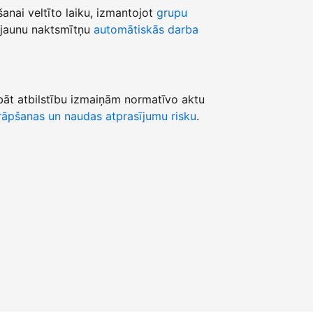
šanai veltīto laiku, izmantojot
grupu
jaunu naktsmītņu
automātiskās darba
āt atbilstību izmaiņām normatīvo aktu
āpšanas un naudas atprasījumu risku
.