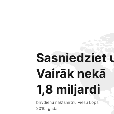
Sākt jau šodien
Sasniedziet u
Vairāk nekā
1,8 miljardi
brīvdienu naktsmītņu viesu kopš
2010. gada.