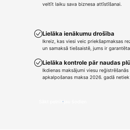
veltīt laiku sava biznesa attīstīšanai.
Lielāka ienākumu drošība
Ikreiz, kas viesi veic priekšapmaksas r
un samaksā tiešsaistē, jums ir garant
Lielāka kontrole pār naudas p
Ikdienas maksājumi viesu reģistrēšanās 
apkalpošanas maksa 2026. gadā netiek
Sākt pelnīt jau šodien