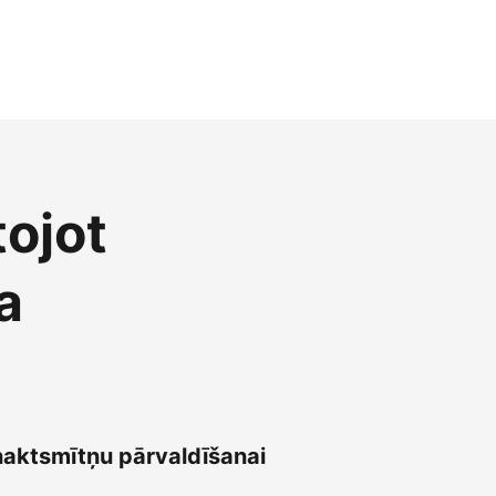
tojot
a
naktsmītņu pārvaldīšanai