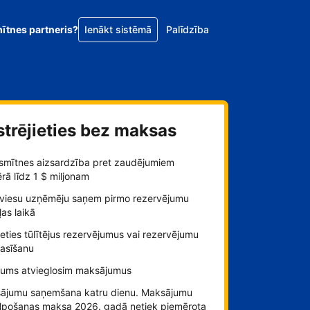
mītnes partneris?
Ienākt sistēmā
Palīdzība
strējieties bez maksas
smītnes aizsardzība pret zaudējumiem
ā līdz 1 $ miljonam
viesu uzņēmēju saņem pirmo rezervējumu
as laikā
ieties tūlītējus rezervējumus vai rezervējumu
rasīšanu
jums atvieglosim maksājumus
ājumu saņemšana katru dienu. Maksājumu
lpošanas maksa 2026. gadā netiek piemērota