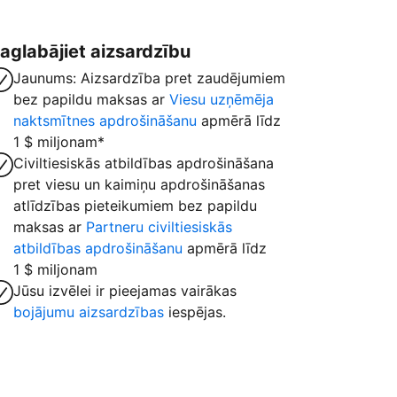
aglabājiet aizsardzību
Jaunums: Aizsardzība pret zaudējumiem
bez papildu maksas ar
Viesu uzņēmēja
naktsmītnes apdrošināšanu
apmērā līdz
1 $ miljonam*
Civiltiesiskās atbildības apdrošināšana
pret viesu un kaimiņu apdrošināšanas
atlīdzības pieteikumiem bez papildu
maksas ar
Partneru civiltiesiskās
atbildības apdrošināšanu
apmērā līdz
1 $ miljonam
Jūsu izvēlei ir pieejamas vairākas
bojājumu aizsardzības
iespējas.