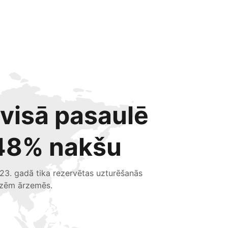
 visā pasaulē
48% nakšu
23. gadā tika rezervētas uzturēšanās
izēm ārzemēs.