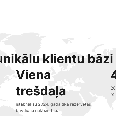
nikālu klientu bāzi
Viena
trešdaļa
20
re
istabnakšu 2024. gadā tika rezervētas
brīvdienu naktsmītnē.