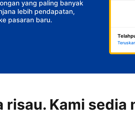
an sarapan
ncongan yang paling banyak
njana lebih pendapatan,
ke pasaran baru.
Telahp
Teruska
a risau. Kami sedi