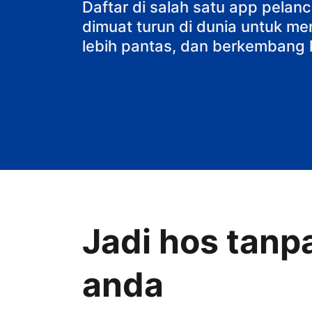
penginapan d
Daftar di salah satu app pela
dimuat turun di dunia untuk me
lebih pantas, dan berkembang 
Jadi hos tanp
anda