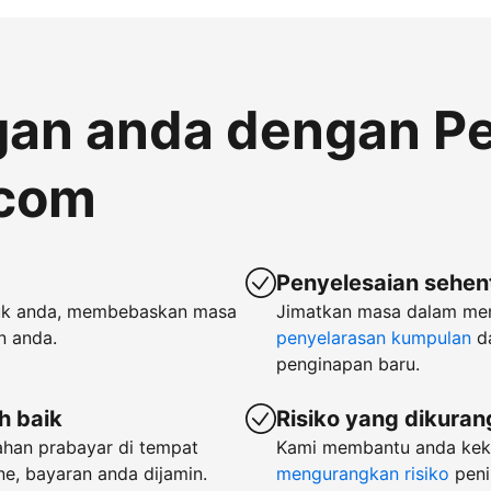
gan anda dengan P
.com
Penyelesaian sehent
k anda, membebaskan masa
Jimatkan masa dalam m
n anda.
penyelarasan kumpulan
d
penginapan baru.
h baik
Risiko yang dikura
ahan prabayar di tempat
Kami membantu anda keka
e, bayaran anda dijamin.
mengurangkan risiko
peni