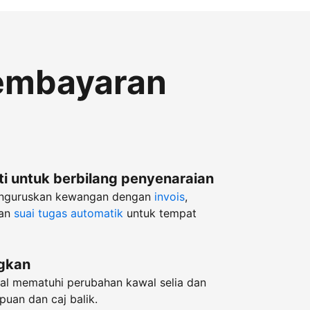
embayaran
i untuk berbilang penyenaraian
enguruskan kewangan dengan
invois
,
an
suai tugas automatik
untuk tempat
ngkan
l mematuhi perubahan kawal selia dan
puan dan caj balik.