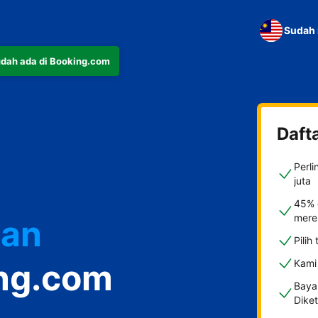
Sudah 
udah ada di Booking.com
Daft
Perl
juta
45% 
mere
ian
Pili
ing.com
Kami
Baya
Dike