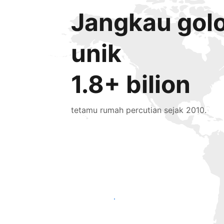
Jangkau gol
unik
1.8+ bilion
tetamu rumah percutian sejak 2010.
Tarik tetamu baru hari ini