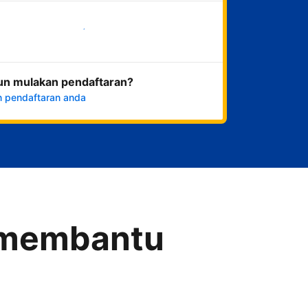
Mulakan sekarang
un mulakan pendaftaran?
n pendaftaran anda
a membantu