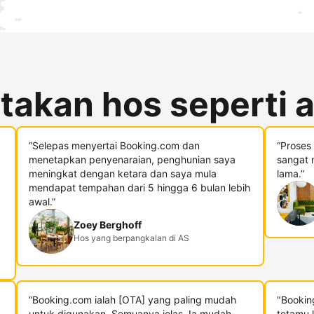
takan hos seperti 
“Selepas menyertai Booking.com dan
“Proses
menetapkan penyenaraian, penghunian saya
sangat 
meningkat dengan ketara dan saya mula
lama.”
mendapat tempahan dari 5 hingga 6 bulan lebih
awal.”
Zoey Berghoff
Hos yang berpangkalan di AS
“Booking.com ialah [OTA] yang paling mudah
"Bookin
untuk digunakan. Semuanya jelas. Ia mudah.
tetamu 