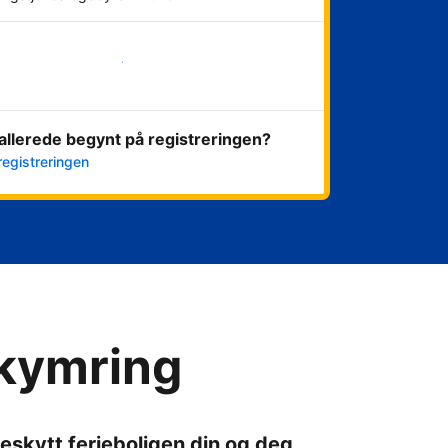
Kom i gang nå
allerede begynt på registreringen?
registreringen
ekymring
eskytt ferieboligen din og deg