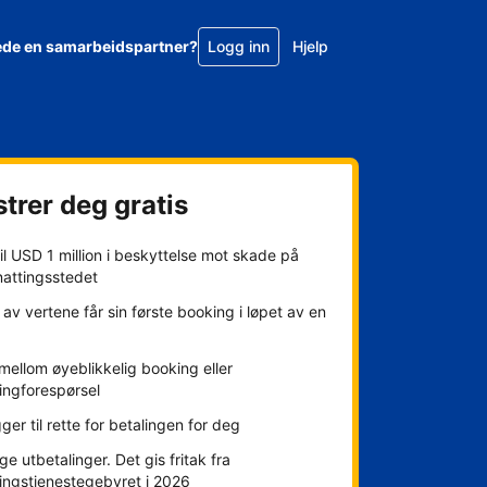
ede en samarbeidspartner?
Logg inn
Hjelp
trer deg gratis
l USD 1 million i beskyttelse mot skade på
nattingsstedet
av vertene får sin første booking i løpet av en
mellom øyeblikkelig booking eller
ingforespørsel
gger til rette for betalingen for deg
ge utbetalinger. Det gis fritak fra
ingstjenestegebyret i 2026