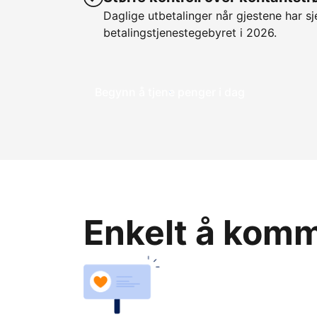
Daglige utbetalinger når gjestene har sje
betalingstjenestegebyret i 2026.
Begynn å tjene penger i dag
Enkelt å komme