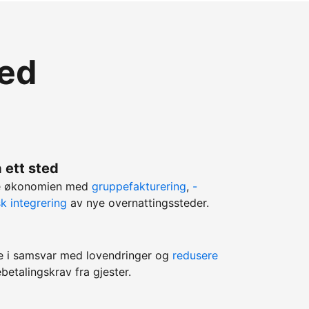
med
 ett sted
ere økonomien med
gruppefakturering
,
-
k integrering
av nye overnattingssteder.
e i samsvar med lovendringer og
redusere
betalingskrav fra gjester.