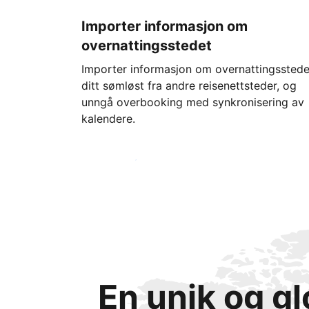
Importer informasjon om
overnattingsstedet
Importer informasjon om overnattingsstede
ditt sømløst fra andre reisenettsteder, og
unngå overbooking med synkronisering av
kalendere.
Kom i gang i dag
En unik og g