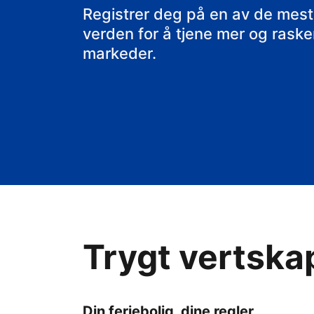
rorbua di
Registrer deg på en av de mest
verden for å tjene mer og raskere
markeder.
Trygt vertska
Din feriebolig, dine regler