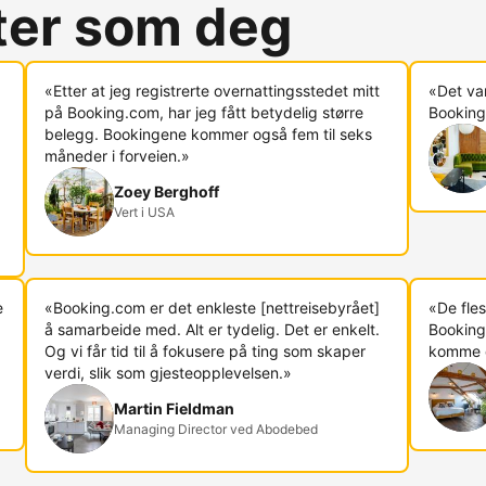
rter som deg
«Etter at jeg registrerte overnattingsstedet mitt
«Det va
på Booking.com, har jeg fått betydelig større
Booking.
belegg. Bookingene kommer også fem til seks
måneder i forveien.»
Zoey Berghoff
Vert i USA
e
«Booking.com er det enkleste [nettreisebyrået]
«De fles
å samarbeide med. Alt er tydelig. Det er enkelt.
Booking
Og vi får tid til å fokusere på ting som skaper
komme di
verdi, slik som gjesteopplevelsen.»
Martin Fieldman
Managing Director ved Abodebed