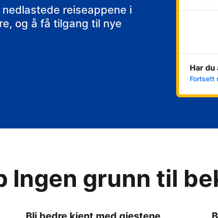
 nedlastede reiseappene i
, og å få tilgang til nye
Har du 
Fortsett 
p Ingen grunn til b
Bli bedre kjent med gjestene
B