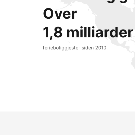
Over
1,8 milliarder
ferieboliggjester siden 2010.
Nå ut til nye gjester i dag