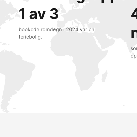
1 av 3
bookede romdøgn i 2024 var en
feriebolig.
so
op