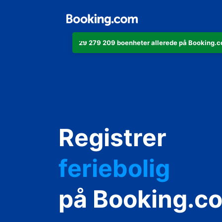
29 279 209 boenheter allerede på Booking.co
leiligheten di
Registrer
hotellet ditt
feriebolig
gjestgiveriet d
på Booking.c