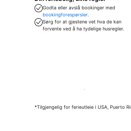
Godta eller avslå bookinger med
bookingforespørsler
.
Sørg for at gjestene vet hva de kan
forvente ved å ha tydelige husregler.
Lei ut ferieboligen din gjennom oss i dag
*Tilgjengelig for ferieutleie i USA, Puerto