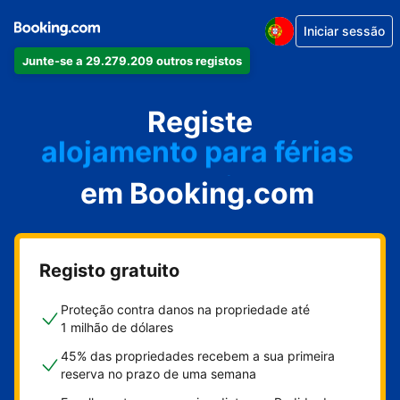
Iniciar sessão
o seu apartamento
Junte-se a 29.279.209 outros registos
o seu hotel
alojamento para férias
Registe
a sua villa
em Booking.com
o seu hostel
Registo gratuito
Proteção contra danos na propriedade até
1 milhão de dólares
45% das propriedades recebem a sua primeira
reserva no prazo de uma semana