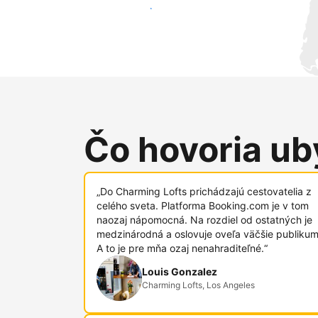
Osloviť nových hostí
Čo hovoria uby
„Do Charming Lofts prichádzajú cestovatelia z
celého sveta. Platforma Booking.com je v tom
naozaj nápomocná. Na rozdiel od ostatných je
medzinárodná a oslovuje oveľa väčšie publikum
A to je pre mňa ozaj nenahraditeľné.“
Louis Gonzalez
Charming Lofts, Los Angeles