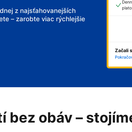
Denn
plat
ednej z najsťahovanejších
ete – zarobte viac rýchlejšie
 breakfast
Začali 
Pokračov
tí bez obáv – stojí