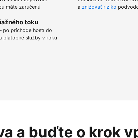
tbu máte zaručenú.
a
znižovať riziko
podvodov
ňažného toku
 po príchode hostí do
a platobné služby v roku
va a buďte o krok v