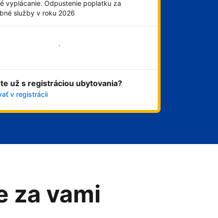
é vyplácanie. Odpustenie poplatku za
obné služby v roku 2026
Začať
ste už s registráciou ubytovania?
ať v registrácii
me za vami