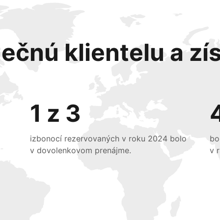
ečnú klientelu a zís
1 z 3
izbonocí rezervovaných v roku 2024 bolo
bo
v dovolenkovom prenájme.
v 