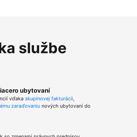
ka službe
viacero ubytovaní
ancií vďaka
skupinovej fakturácii
,
kému zaraďovaniu
nových ubytovaní do
k so zmenami právnych predpisov