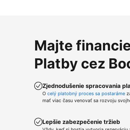
Majte financi
Platby cez B
Zjednodušenie spracovania pla
O
celý platobný proces sa postaráme
z
mať viac času venovať sa rozvoju svojh
Lepšie zabezpečenie tržieb
Vždy, keď si hostia vytvoria rezerváci