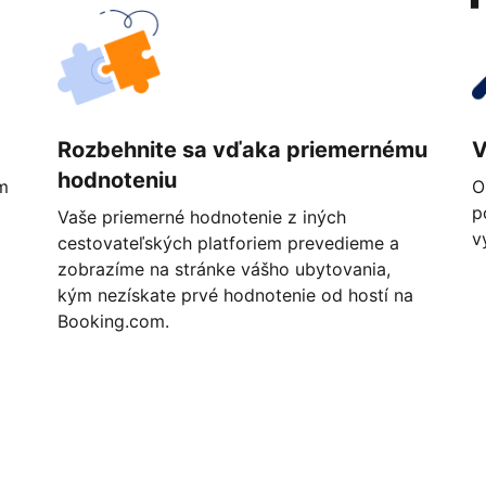
Rozbehnite sa vďaka priemernému
V
hodnoteniu
m
O
p
Vaše priemerné hodnotenie z iných
v
cestovateľských platforiem prevedieme a
zobrazíme na stránke vášho ubytovania,
kým nezískate prvé hodnotenie od hostí na
Booking.com.