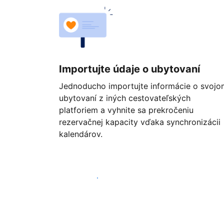
Importujte údaje o ubytovaní
Jednoducho importujte informácie o svojo
ubytovaní z iných cestovateľských
platforiem a vyhnite sa prekročeniu
rezervačnej kapacity vďaka synchronizácii
kalendárov.
Začať ešte dnes