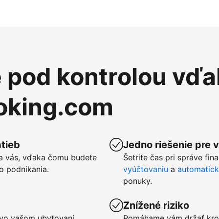
e pod kontrolou vďa
ooking.com
tieb
Jedno riešenie pre 
a vás, vďaka čomu budete
Šetrite čas pri správe fin
o podnikania.
vyúčtovaniu
a
automatic
ponuky.
Znížené riziko
u vo vašom ubytovaní
Pomáhame vám držať kro