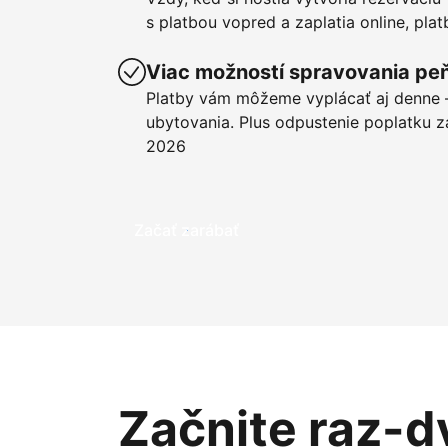
s platbou vopred a zaplatia online, pla
Viac možností spravovania pe
Platby vám môžeme vyplácať aj denne –
ubytovania. Plus odpustenie poplatku z
2026
Začať zarábať
Začnite raz-d