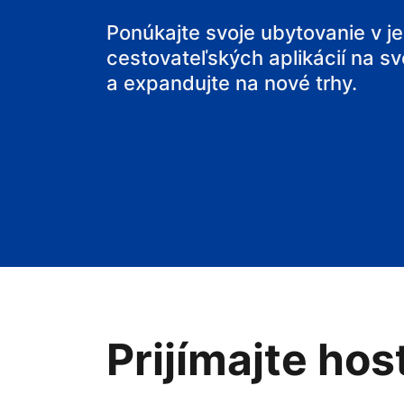
svoj penzión
Ponúkajte svoje ubytovanie v j
cestovateľských aplikácií na sv
svoje bed and
a expandujte na nové trhy.
Prijímajte hos