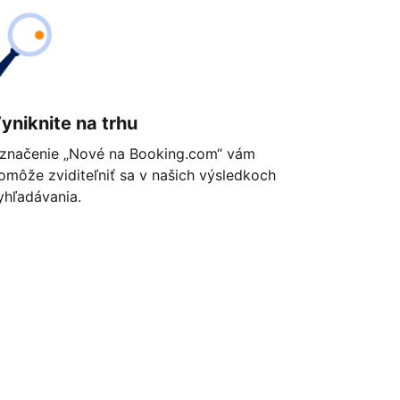
yniknite na trhu
značenie „Nové na Booking.com“ vám
omôže zviditeľniť sa v našich výsledkoch
yhľadávania.