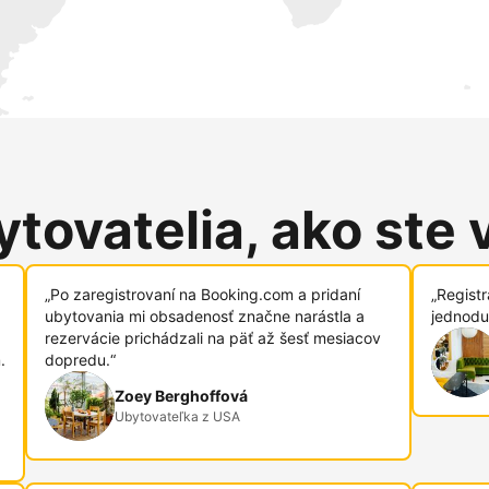
tovatelia, ako ste 
„Po zaregistrovaní na Booking.com a pridaní
„Regist
ubytovania mi obsadenosť značne narástla a
jednodu
rezervácie prichádzali na päť až šesť mesiacov
.
dopredu.“
Zoey Berghoffová
Ubytovateľka z USA