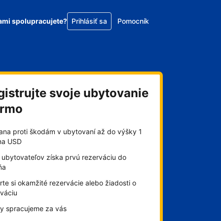
ami spolupracujete?
Prihlásiť sa
Pomocník
gistrujte svoje ubytovanie
armo
ana proti škodám v ubytovaní až do výšky 1
óna USD
 ubytovateľov získa prvú rezerváciu do
ňa
te si okamžité rezervácie alebo žiadosti o
rváciu
by spracujeme za vás