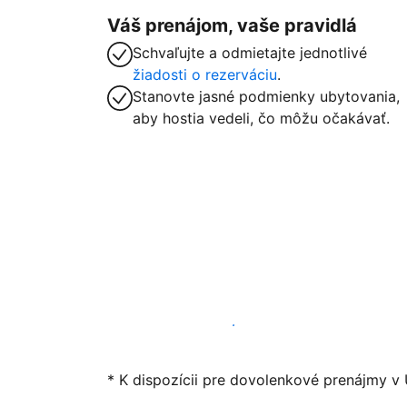
Váš prenájom, vaše pravidlá
Schvaľujte a odmietajte jednotlivé
žiadosti o rezerváciu
.
Stanovte jasné podmienky ubytovania,
aby hostia vedeli, čo môžu očakávať.
Začať ponúkať svoje ubytovanie
* K dispozícii pre dovolenkové prenájmy v