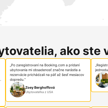
tovatelia, ako ste 
„Po zaregistrovaní na Booking.com a pridaní
„Regist
ubytovania mi obsadenosť značne narástla a
jednodu
rezervácie prichádzali na päť až šesť mesiacov
.
dopredu.“
Zoey Berghoffová
Ubytovateľka z USA