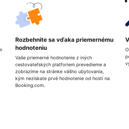
Rozbehnite sa vďaka priemernému
V
hodnoteniu
m
O
p
Vaše priemerné hodnotenie z iných
v
cestovateľských platforiem prevedieme a
zobrazíme na stránke vášho ubytovania,
kým nezískate prvé hodnotenie od hostí na
Booking.com.