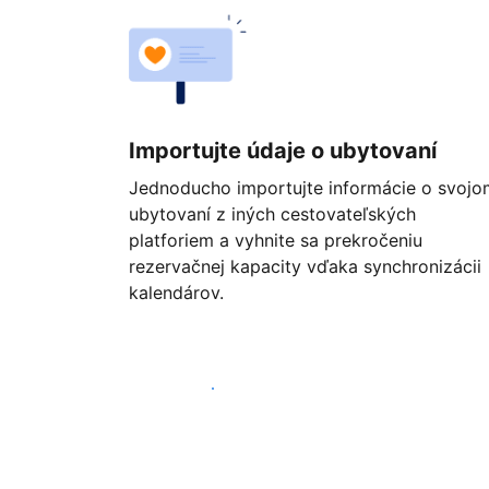
Importujte údaje o ubytovaní
Jednoducho importujte informácie o svojo
ubytovaní z iných cestovateľských
platforiem a vyhnite sa prekročeniu
rezervačnej kapacity vďaka synchronizácii
kalendárov.
Začať ešte dnes