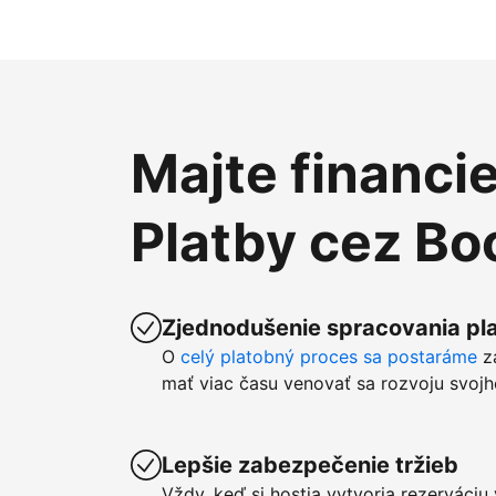
Majte financi
Platby cez B
Zjednodušenie spracovania pla
O
celý platobný proces sa postaráme
z
mať viac času venovať sa rozvoju svojh
Lepšie zabezpečenie tržieb
Vždy, keď si hostia vytvoria rezerváci