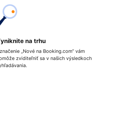
yniknite na trhu
značenie „Nové na Booking.com“ vám
omôže zviditeľniť sa v našich výsledkoch
yhľadávania.