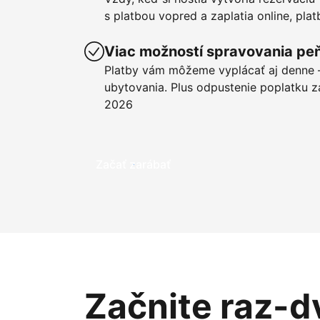
s platbou vopred a zaplatia online, pla
Viac možností spravovania pe
Platby vám môžeme vyplácať aj denne –
ubytovania. Plus odpustenie poplatku z
2026
Začať zarábať
Začnite raz-d