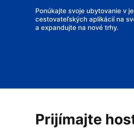
svoj penzión
Ponúkajte svoje ubytovanie v j
cestovateľských aplikácií na sv
svoje bed and
a expandujte na nové trhy.
Prijímajte hos