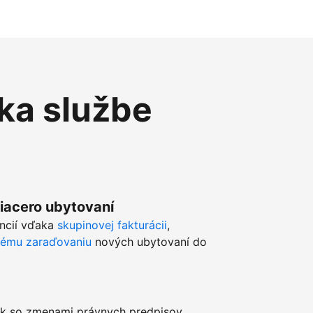
ka službe
viacero ubytovaní
ancií vďaka
skupinovej fakturácii
,
kému zaraďovaniu
nových ubytovaní do
k so zmenami právnych predpisov