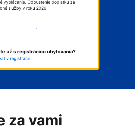
é vyplácanie. Odpustenie poplatku za
obné služby v roku 2026
Začať
ste už s registráciou ubytovania?
ať v registrácii
me za vami