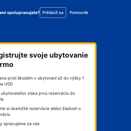
ami spolupracujete?
Prihlásiť sa
Pomocník
gistrujte svoje ubytovanie
armo
ana proti škodám v ubytovaní až do výšky 1
óna USD
 ubytovateľov získa prvú rezerváciu do
ňa
te si okamžité rezervácie alebo žiadosti o
rváciu
by spracujeme za vás