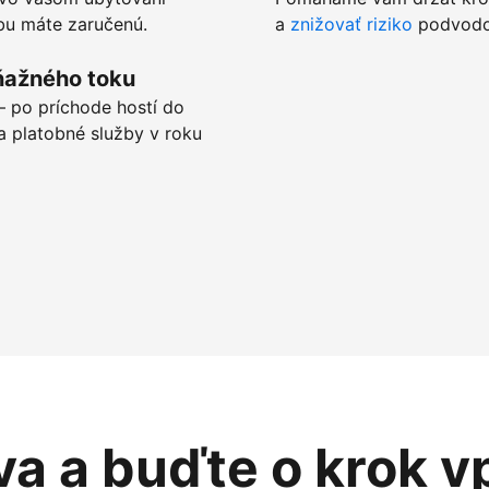
tbu máte zaručenú.
a
znižovať riziko
podvodov
ňažného toku
 po príchode hostí do
a platobné služby v roku
va a buďte o krok v