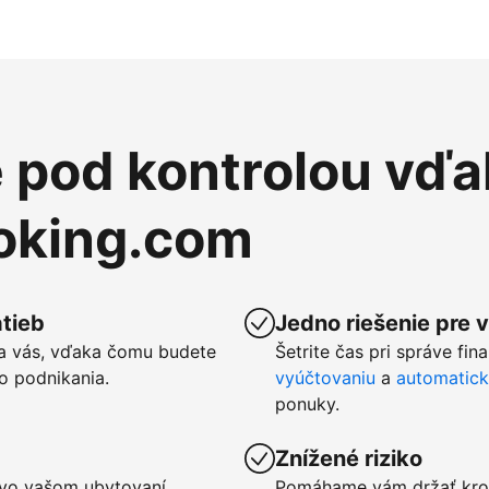
e pod kontrolou vďa
ooking.com
tieb
Jedno riešenie pre 
a vás, vďaka čomu budete
Šetrite čas pri správe fin
o podnikania.
vyúčtovaniu
a
automatic
ponuky.
Znížené riziko
u vo vašom ubytovaní
Pomáhame vám držať kro