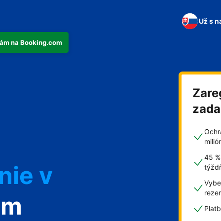
Už s n
tkám na Booking.com
Zare
n
zad
Ochr
mili
45 %
nie v
týžd
Vyber
reze
om
Plat