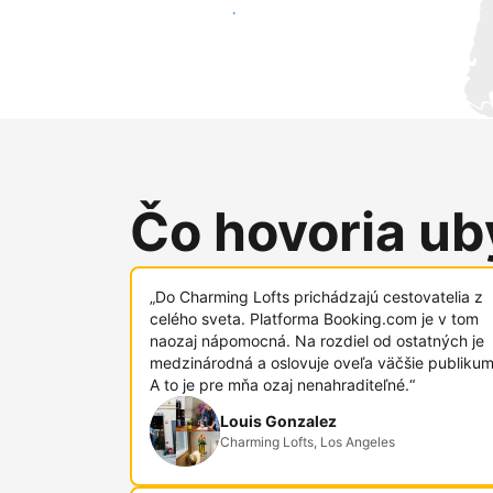
Osloviť nových hostí
Čo hovoria uby
„Do Charming Lofts prichádzajú cestovatelia z
celého sveta. Platforma Booking.com je v tom
naozaj nápomocná. Na rozdiel od ostatných je
medzinárodná a oslovuje oveľa väčšie publikum
A to je pre mňa ozaj nenahraditeľné.“
Louis Gonzalez
Charming Lofts, Los Angeles