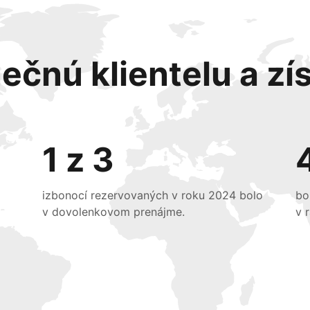
ečnú klientelu a zís
1 z 3
izbonocí rezervovaných v roku 2024 bolo
bo
v dovolenkovom prenájme.
v 