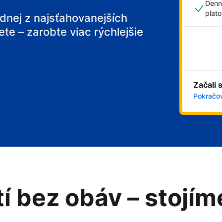
Denn
plat
ednej z najsťahovanejších
ete – zarobte viac rýchlejšie
 breakfast
Začali 
Pokračov
tí bez obáv – stojí