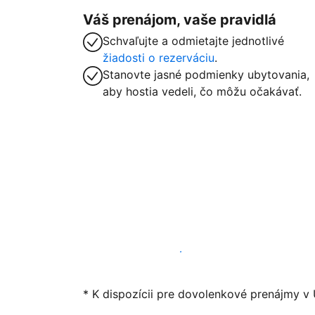
Váš prenájom, vaše pravidlá
Schvaľujte a odmietajte jednotlivé
žiadosti o rezerváciu
.
Stanovte jasné podmienky ubytovania,
aby hostia vedeli, čo môžu očakávať.
Začať ponúkať svoje ubytovanie
* K dispozícii pre dovolenkové prenájmy v