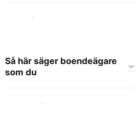
Nå nya gäster idag
Så här säger boendeägare
som du
Anslut dig till andra värdar