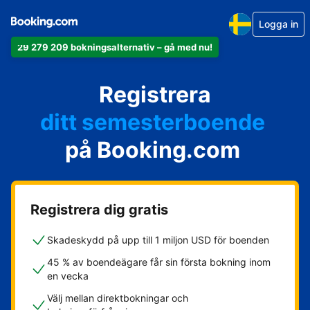
Logga in
29 279 209 bokningsalternativ – gå med nu!
din lägenhet
Registrera
ditt hotell
ditt semesterboende
på Booking.com
din camping
ditt B&B
Registrera dig gratis
Skadeskydd på upp till 1 miljon USD för boenden
45 % av boendeägare får sin första bokning inom
en vecka
Välj mellan direktbokningar och