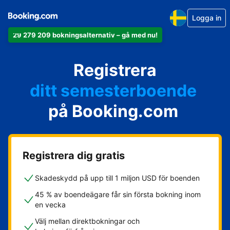
Logga in
29 279 209 bokningsalternativ – gå med nu!
din lägenhet
Registrera
ditt hotell
ditt semesterboende
på Booking.com
din camping
ditt B&B
Registrera dig gratis
Skadeskydd på upp till 1 miljon USD för boenden
45 % av boendeägare får sin första bokning inom
en vecka
Välj mellan direktbokningar och