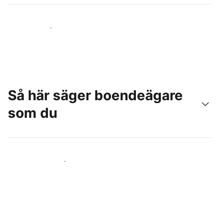
Nå nya gäster idag
Så här säger boendeägare
som du
Anslut dig till andra värdar