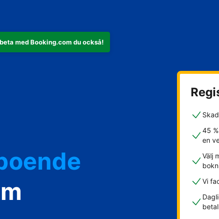
rbeta med Booking.com du också!
Regis
Skad
45 %
en v
rboende
Välj 
bokn
om
Vi fa
Dagli
betal