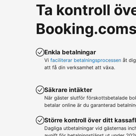
Ta kontroll ö
Booking.coms 
Enkla betalningar
Vi
faciliterar betalningsprocessen
åt dig
att få din verksamhet att växa.
Säkrare intäkter
När gäster slutför förskottsbetalade b
betalar online är du garanterad betalnin
Större kontroll över ditt kassaf
Dagliga utbetalningar vid gästernas in
avgift för betalningstjänst ut under 202