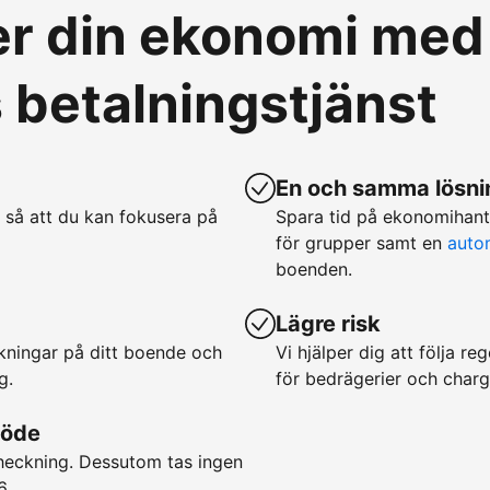
ver din ekonomi med
betalningstjänst
En och samma lösnin
 så att du kan fokusera på
Spara tid på ekonomihan
för grupper samt en
auto
boenden.
Lägre risk
okningar på ditt boende och
Vi hjälper dig att följa r
g.
för bedrägerier och char
löde
checkning. Dessutom tas ingen
6.