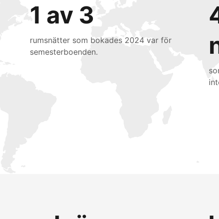
1 av 3
rumsnätter som bokades 2024 var för
semesterboenden.
so
int