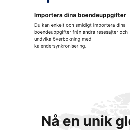
Importera dina boendeuppgifter
Du kan enkelt och smidigt importera dina
boendeuppgifter från andra resesajter och
undvika överbokning med
kalendersynkronisering.
Kom igång idag
Nå en unik g