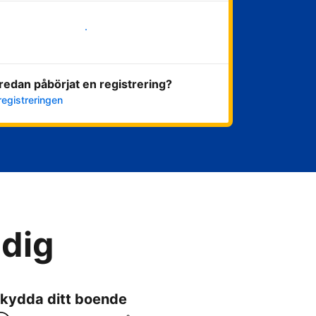
Kom igång nu
redan påbörjat en registrering?
registreringen
 dig
kydda ditt boende