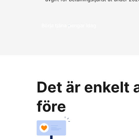
Börja tjäna pengar idag
Det är enkelt
före