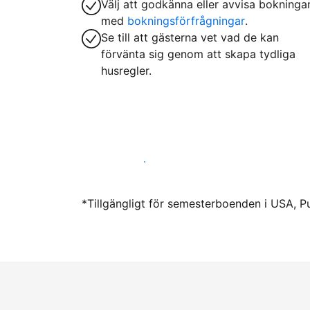
Välj att godkänna eller avvisa bokninga
med
bokningsförfrågningar
.
Se till att gästerna vet vad de kan
förvänta sig genom att skapa tydliga
husregler.
Hyr ut hos oss idag
*Tillgängligt för semesterboenden i USA, P