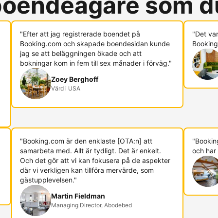
 boendeägare som d
"Efter att jag registrerade boendet på
"Det va
Booking.com och skapade boendesidan kunde
Booking.
jag se att beläggningen ökade och att
bokningar kom in fem till sex månader i förväg."
Zoey Berghoff
Värd i USA
"Booking.com är den enklaste [OTA:n] att
"Booking
samarbeta med. Allt är tydligt. Det är enkelt.
och har 
Och det gör att vi kan fokusera på de aspekter
där vi verkligen kan tillföra mervärde, som
gästupplevelsen."
Martin Fieldman
Managing Director, Abodebed