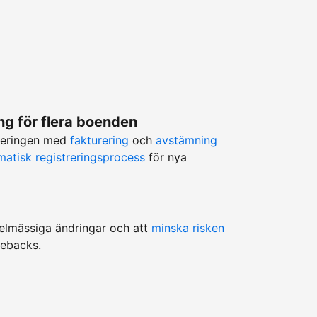
g för flera boenden
teringen med
fakturering
och
avstämning
matisk registreringsprocess
för nya
egelmässiga ändringar och att
minska risken
gebacks.