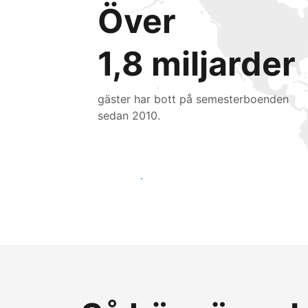
Över
1,8 miljarder
gäster har bott på semesterboenden
sedan 2010.
Nå nya gäster idag