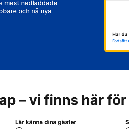
ens mest nedladdade
abbare och nå nya
Har du 
Fortsätt 
p – vi finns här för
Lär känna dina gäster
S