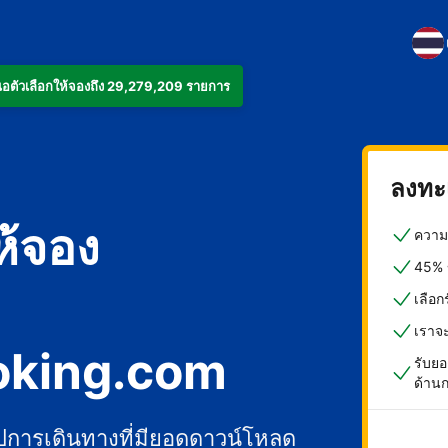
งเสนอตัวเลือกให้จองถึง 29,279,209 รายการ
ลงทะเ
ห้จอง
ความค
45% ข
เลือ
เราจ
oking.com
รับยอ
ด้าน
ปการเดินทางที่มียอดดาวน์โหลด