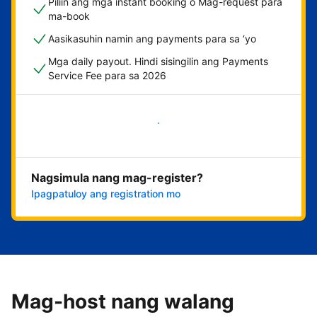
Piliin ang mga instant booking o Mag-request para
ma-book
Aasikasuhin namin ang payments para sa ‘yo
Mga daily payout. Hindi sisingilin ang Payments
Service Fee para sa 2026
Magsimula na
Nagsimula nang mag-register?
Ipagpatuloy ang registration mo
Mag-host nang walang