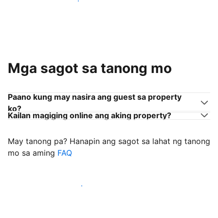
Sumama sa mga host na tulad mo
Mga sagot sa tanong mo
Paano kung may nasira ang guest sa property
ko?
Kailan magiging online ang aking property?
May tanong pa? Hanapin ang sagot sa lahat ng tanong
mo sa aming
FAQ
Simulang i-welcome ang mga guest