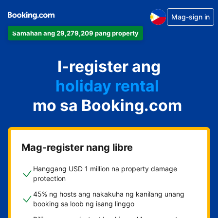
Mag-sign in
Samahan ang 29,279,209 pang property
apartment
I-register ang
hotel
holiday rental
mo sa Booking.com
guest house
bed and breakfast
Mag-register nang libre
Hanggang USD 1 million na property damage
protection
45% ng hosts ang nakakuha ng kanilang unang
booking sa loob ng isang linggo