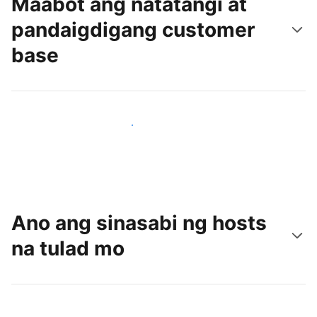
Maabot ang natatangi at
pandaigdigang customer
base
Makaabot ng mga bagong guest ngayon
Ano ang sinasabi ng hosts
na tulad mo