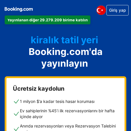
Giriş yap
Dairenizi
Yayınlanan diğer 29.279.209 birime katılın
Otelinizi
kiralık tatil yeri
Booking.com'da
Konukevinizi
Oda ve kahvaltı tesisinizi
yayınlayın
Ücretsiz kaydolun
1 milyon $’a kadar tesis hasar koruması
Ev sahiplerinin %45’i ilk rezervasyonlarını bir hafta
içinde alıyor
Anında rezervasyonları veya Rezervasyon Talebini