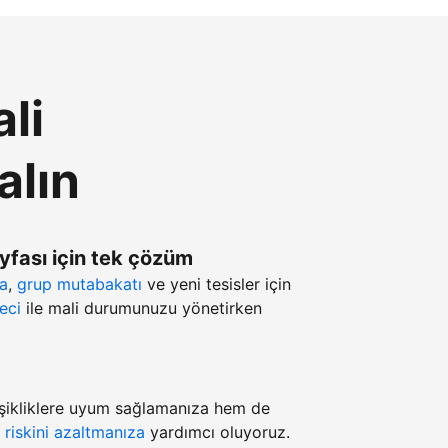
li
alın
ayfası için tek çözüm
ma
,
grup mutabakatı
ve yeni tesisler için
eci
ile mali durumunuzu yönetirken
şikliklere uyum sağlamanıza hem de
z
riskini azaltmanıza
yardımcı oluyoruz.