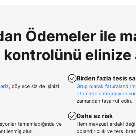
an Ödemeler ile ma
ontrolünü elinize 
Birden fazla tesis s
eriz
, böylece siz de işinizi
Grup olarak faturalandır
otomatik entegrasyon sür
zamandan tasarruf edin.
Daha az risk
asyonlar tamamladığında ve
Hem mevzuatlardaki deği
tilenmiş olur.
dolandırıcılık ve ters ibra