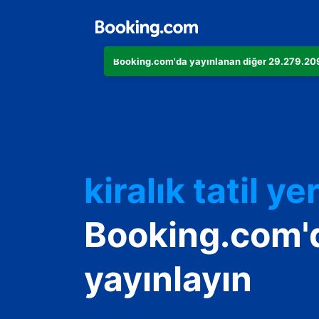
Booking.com'da yayınlanan diğer 29.279.209 
Dairenizi
Otelinizi
kiralık tatil yer
Konukevinizi
Booking.com'
Oda ve kahvalt
yayınlayın