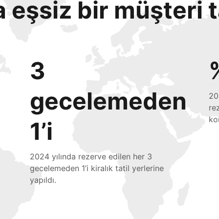
eşsiz bir müşteri 
3
gecelemeden
20
re
ko
1’i
2024 yılında rezerve edilen her 3
gecelemeden 1’i kiralık tatil yerlerine
yapıldı.