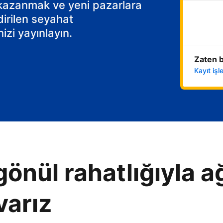
 kazanmak ve yeni pazarlara
dirilen seyahat
izi yayınlayın.
Zaten b
Kayıt iş
gönül rahatlığıyla ağ
varız