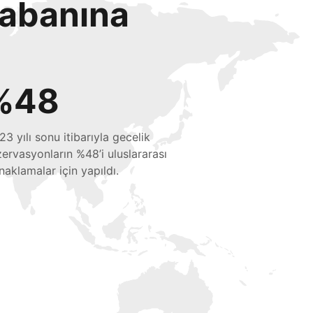
tabanına
%48
23 yılı sonu itibarıyla gecelik
zervasyonların %48’i uluslararası
naklamalar için yapıldı.