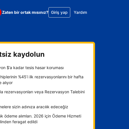
Zaten bir ortak mısınız?
Giriş yap
Yardım
tsiz kaydolun
yon $’a kadar tesis hasar koruması
hiplerinin %45’i ilk rezervasyonlarını bir hafta
e alıyor
da rezervasyonları veya Rezervasyon Talebini
lere sizin adınıza aracılık edeceğiz
ük ödeme alımları. 2026 için Ödeme Hizmeti
inden feragat edildi