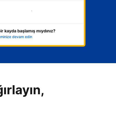
Hemen başla
ir kayda başlamış mıydınız?
leminize devam edin
ırlayın,