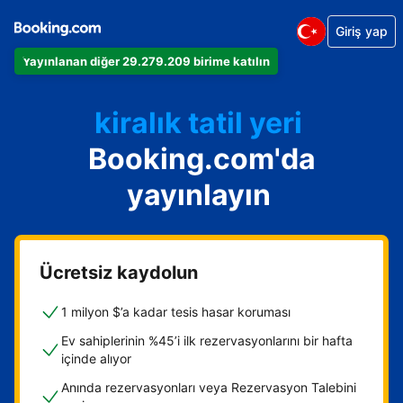
Giriş yap
Dairenizi
Yayınlanan diğer 29.279.209 birime katılın
Otelinizi
kiralık tatil yeri
Booking.com'da
Konukevinizi
Oda ve kahvaltı tesisinizi
yayınlayın
Ücretsiz kaydolun
1 milyon $’a kadar tesis hasar koruması
Ev sahiplerinin %45’i ilk rezervasyonlarını bir hafta
içinde alıyor
Anında rezervasyonları veya Rezervasyon Talebini