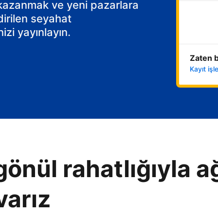
 kazanmak ve yeni pazarlara
dirilen seyahat
izi yayınlayın.
Zaten b
Kayıt iş
gönül rahatlığıyla ağ
varız