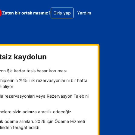
Zaten bir ortak mısınız?
Giriş yap
Yardım
tsiz kaydolun
yon $’a kadar tesis hasar koruması
hiplerinin %45’i ilk rezervasyonlarını bir hafta
e alıyor
da rezervasyonları veya Rezervasyon Talebini
lere sizin adınıza aracılık edeceğiz
ük ödeme alımları. 2026 için Ödeme Hizmeti
inden feragat edildi