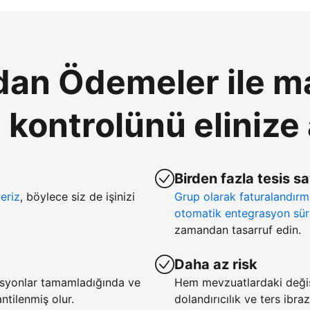
an Ödemeler ile ma
ontrolünü elinize 
Birden fazla tesis s
eriz
, böylece siz de işinizi
Grup olarak faturalandır
otomatik entegrasyon sür
zamandan tasarruf edin.
Daha az risk
asyonlar tamamladığında ve
Hem mevzuatlardaki deği
tilenmiş olur.
dolandırıcılık ve ters ibra