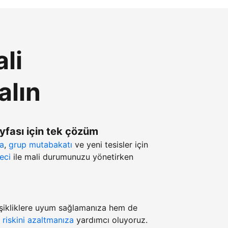
li
alın
ayfası için tek çözüm
ma
,
grup mutabakatı
ve yeni tesisler için
eci
ile mali durumunuzu yönetirken
şikliklere uyum sağlamanıza hem de
z
riskini azaltmanıza
yardımcı oluyoruz.