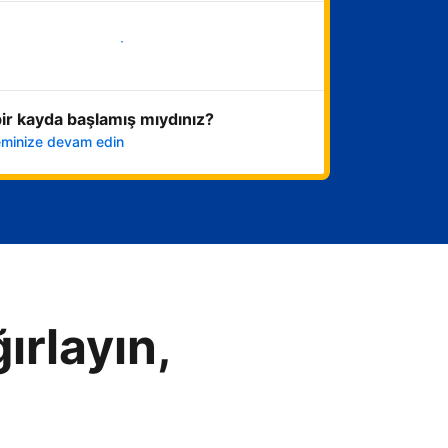
Hemen başla
ir kayda başlamış mıydınız?
leminize devam edin
ırlayın,