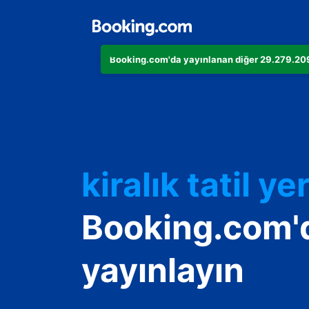
Booking.com'da yayınlanan diğer 29.279.209 
Dairenizi
Otelinizi
kiralık tatil yer
Konukevinizi
Booking.com'
Oda ve kahvalt
yayınlayın