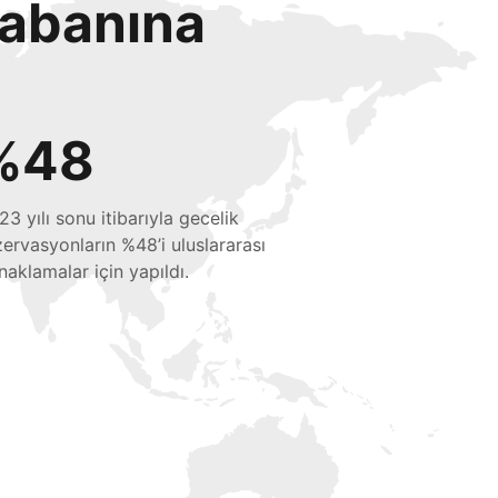
tabanına
%48
23 yılı sonu itibarıyla gecelik
zervasyonların %48’i uluslararası
naklamalar için yapıldı.