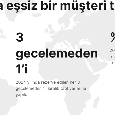
eşsiz bir müşteri 
3
gecelemeden
20
re
ko
1’i
2024 yılında rezerve edilen her 3
gecelemeden 1’i kiralık tatil yerlerine
yapıldı.