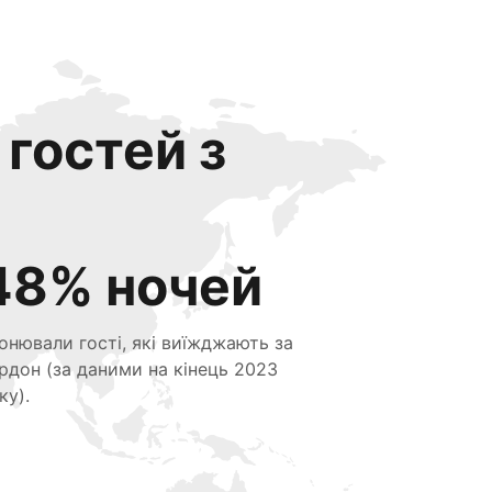
 гостей з
48% ночей
онювали гості, які виїжджають за
рдон (за даними на кінець 2023
ку).