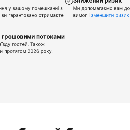
у
Знижений ризик
ння у вашому помешканні з
Ми допомагаємо вам до
 ви гарантовано отримаєте
вимог і
зменшити ризик
и грошовими потоками
аїзду гостей. Також
и протягом 2026 року.