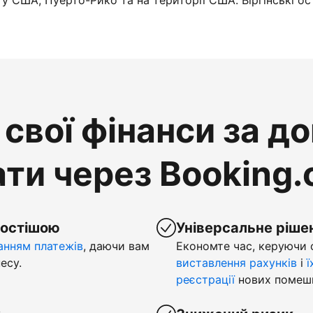
у США, Пуерто-Рико та на території США. Віргінські ос
свої фінанси за д
ти через Booking
ростішою
Універсальне ріше
нням платежів
, даючи вам
Економте час, керуючи
есу.
виставлення рахунків
і
ї
реєстрації
нових помеш