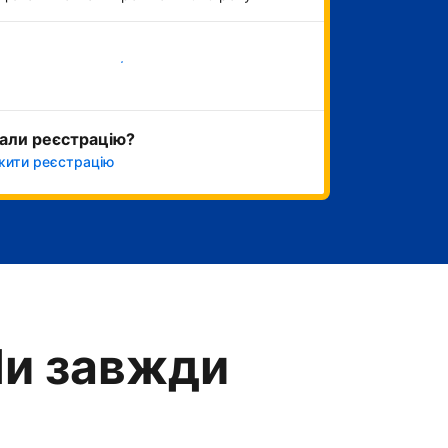
Розпочати зараз
али реєстрацію?
ити реєстрацію
Ми завжди