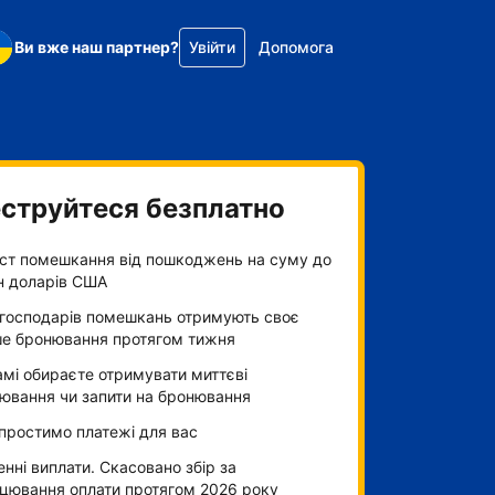
Ви вже наш партнер?
Увійти
Допомога
струйтеся безплатно
ст помешкання від пошкоджень на суму до
н доларів США
господарів помешкань отримують своє
е бронювання протягом тижня
амі обираєте отримувати миттєві
ювання чи запити на бронювання
простимо платежі для вас
нні виплати. Скасовано збір за
цювання оплати протягом 2026 року