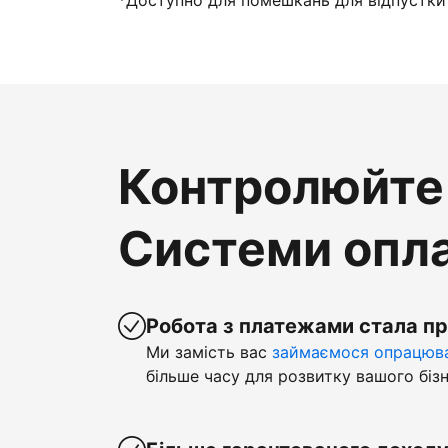
*Доступно для помешкань для відпустки 
Контролюйте 
Системи опла
Робота з платежами стала п
Ми замість вас
займаємося опрацюва
більше часу для розвитку вашого бізн