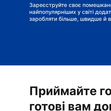
готель типу "ліжко і
Зареєструйте своє помешканн
найпопулярніших у світі дода
заробляти більше, швидше й в
Приймайте го
готові вам д