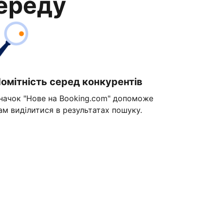
переду
омітність серед конкурентів
начок "Нове на Booking.com" допоможе
ам виділитися в результатах пошуку.