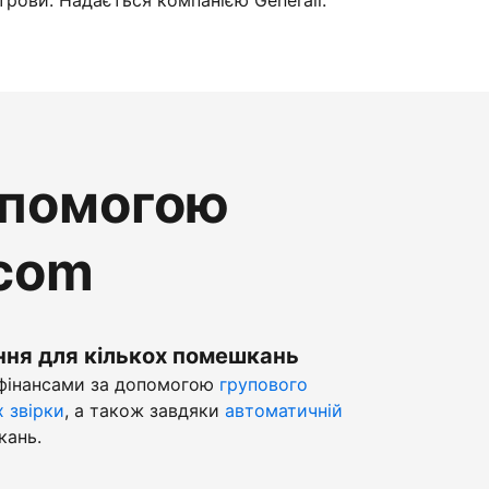
трови. Надається компанією Generali.
опомогою
.com
ння для кількох помешкань
 фінансами за допомогою
групового
х звірки
, а також завдяки
автоматичній
кань.