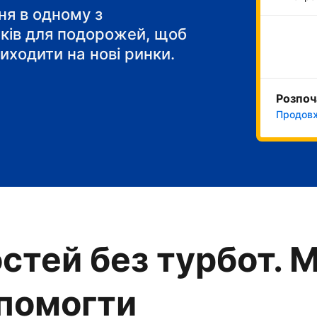
 сніданок"
я в одному з
тків для подорожей, щоб
иходити на нові ринки.
Розпоч
Продовж
стей без турбот. 
опомогти