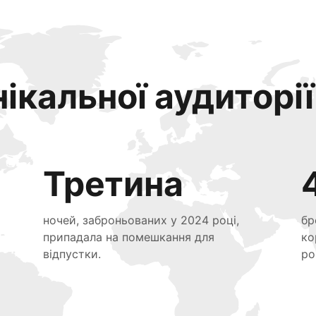
ікальної аудиторії
Третина
ночей, заброньованих у 2024 році,
бр
припадала на помешкання для
ко
відпустки.
ро
я