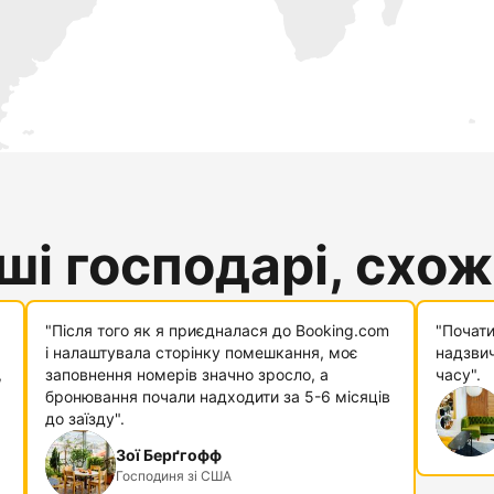
і господарі, схожі
"Після того як я приєдналася до Booking.com
"Почати
і налаштувала сторінку помешкання, моє
надзвич
,
заповнення номерів значно зросло, а
часу".
бронювання почали надходити за 5-6 місяців
до заїзду".
Зої Берґгофф
Господиня зі США