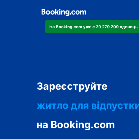
На Booking.com уже є 29 279 209 одиниць 
апартаменти
Зареєструйте
готель
житло для відпустк
гостьовий будинок
на Booking.com