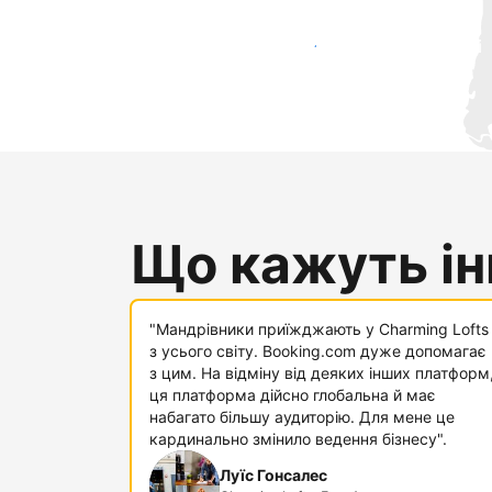
Привабити нових гостей вже сьогодні
Що кажуть інш
"Мандрівники приїжджають у Charming Lofts
з усього світу. Booking.com дуже допомагає
з цим. На відміну від деяких інших платформ
ця платформа дійсно глобальна й має
набагато більшу аудиторію. Для мене це
кардинально змінило ведення бізнесу".
Луїс Гонсалес