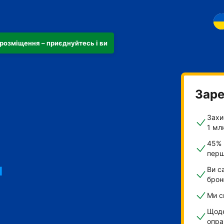
розміщення – приєднуйтесь і ви
Заре
Захи
1 мл
45% 
перш
и
Ви с
брон
Ми с
Щоде
опра