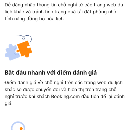
Dễ dàng nhập thông tin chỗ nghỉ từ các trang web du
lịch khác và tránh tình trạng quá tải đặt phòng nhờ
tính năng đồng bộ hóa lịch.
Bắt đầu nhanh với điểm đánh giá
Điểm đánh giá về chỗ nghỉ trên các trang web du lịch
khác sẽ được chuyển đổi và hiển thị trên trang chỗ
nghỉ trước khi khách Booking.com đầu tiên để lại đánh
giá.