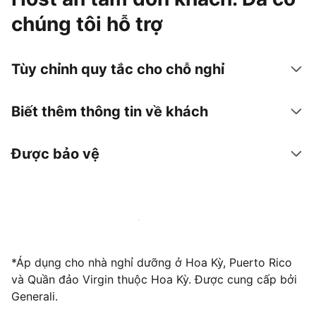
chúng tôi hỗ trợ
Tùy chỉnh quy tắc cho chỗ nghỉ
Biết thêm thông tin về khách
Được bảo vệ
Trở thành host với chúng tôi ngay hôm nay
*Áp dụng cho nhà nghỉ dưỡng ở Hoa Kỳ, Puerto Rico
và Quần đảo Virgin thuộc Hoa Kỳ. Được cung cấp bởi
Generali.