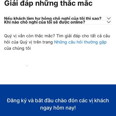
Giải đáp những thắc mắc
Nếu khách làm hư hỏng chỗ nghỉ của tôi thì sao?
Khi nào chỗ nghỉ của tôi sẽ được online?
Quý vị vẫn còn thắc mắc? Tìm giải đáp cho tất cả câu
hỏi của Quý vị trên trang
Những câu hỏi thường gặp
của chúng tôi
Bắt đầu đón khách
Đăng ký và bắt đầu chào đón các vị khách
ngay hôm nay!