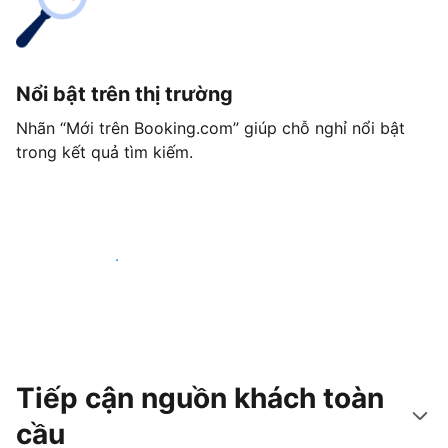
Nổi bật trên thị trường
Nhãn “Mới trên Booking.com” giúp chỗ nghỉ nổi bật
trong kết quả tìm kiếm.
Bắt đầu ngay hôm nay
Tiếp cận nguồn khách toàn
cầu