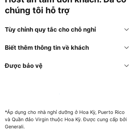
chúng tôi hỗ trợ
Tùy chỉnh quy tắc cho chỗ nghỉ
Biết thêm thông tin về khách
Được bảo vệ
Trở thành host với chúng tôi ngay hôm nay
*Áp dụng cho nhà nghỉ dưỡng ở Hoa Kỳ, Puerto Rico
và Quần đảo Virgin thuộc Hoa Kỳ. Được cung cấp bởi
Generali.