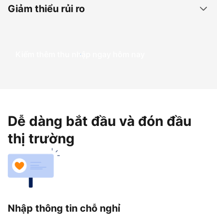
Giảm thiểu rủi ro
Kiếm thêm thu nhập ngay hôm nay
Dễ dàng bắt đầu và đón đầu
thị trường
Nhập thông tin chỗ nghỉ