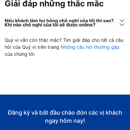
Giải đáp những thắc mắc
Nếu khách làm hư hỏng chỗ nghỉ của tôi thì sao?
Khi nào chỗ nghỉ của tôi sẽ được online?
Quý vị vẫn còn thắc mắc? Tìm giải đáp cho tất cả câu
hỏi của Quý vị trên trang
Những câu hỏi thường gặp
của chúng tôi
Bắt đầu đón khách
Đăng ký và bắt đầu chào đón các vị khách
ngay hôm nay!