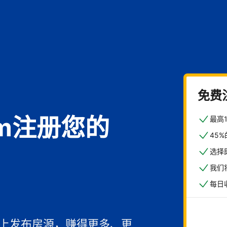
免费
com注册您的
最高
45
选择
我们
馆
每日
一上发布房源，赚得更多、更