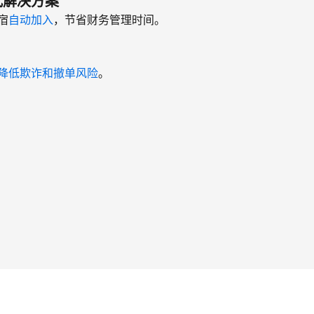
式解决方案
宿
自动加入
，节省财务管理时间。
降低欺诈和撤单风险
。