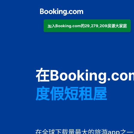
加入Booking.com的29,279,209房源大家庭
公寓
酒店
在Booking.
度假短租屋
旅馆
住宿加早餐旅
在全球下载量最大的旅游app之