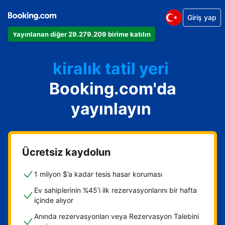
Giriş yap
Dairenizi
Yayınlanan diğer 29.279.209 birime katılın
Otelinizi
kiralık tatil yeri
Booking.com'da
Konukevinizi
Oda ve kahvaltı tesisinizi
yayınlayın
Ücretsiz kaydolun
1 milyon $’a kadar tesis hasar koruması
Ev sahiplerinin %45’i ilk rezervasyonlarını bir hafta
içinde alıyor
Anında rezervasyonları veya Rezervasyon Talebini