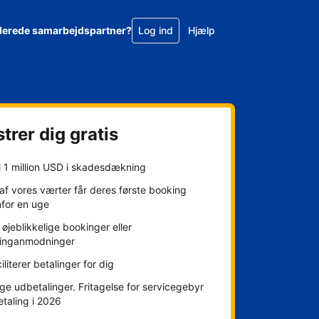
llerede samarbejdspartner?
Log ind
Hjælp
trer dig gratis
l 1 million USD i skadesdækning
f vores værter får deres første booking
nfor en uge
øjeblikkelige bookinger eller
inganmodninger
ciliterer betalinger for dig
ge udbetalinger. Fritagelse for servicegebyr
etaling i 2026