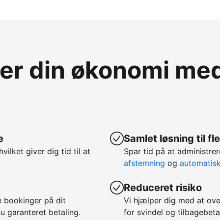
ver din økonomi m
e
Samlet løsning til f
hvilket giver dig tid til at
Spar tid på at administ
afstemning
og
automatis
Reduceret risiko
 bookinger på dit
Vi hjælper dig med at ov
u garanteret betaling.
for svindel og tilbagebeta