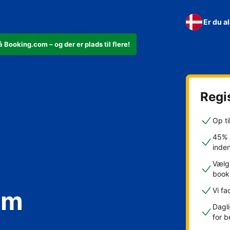
Er du a
 Booking.com – og der er plads til flere!
Regis
Op ti
45% a
inde
Vælg 
book
om
Vi fa
Dagli
for b