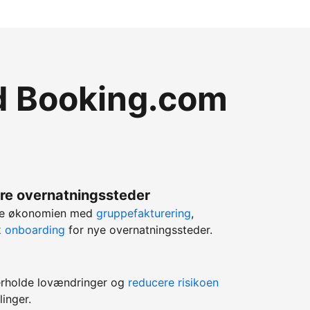
ed Booking.com
lere overnatningssteder
rere økonomien med
gruppefakturering
,
k onboarding
for nye overnatningssteder.
erholde lovændringer og
reducere risikoen
linger.