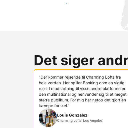
Nå ud til nye gæster i dag
Det siger and
"Der kommer rejsende til Charming Lofts fra
hele verden. Her spiller Booking.com en vigtig
rolle. I modsætning til visse andre platforme er
den multinational og henvender sig til et meget
større publikum. For mig har netop det gjort en
kæmpe forskel."
Louis Gonzalez
Charming Lofts, Los Angeles