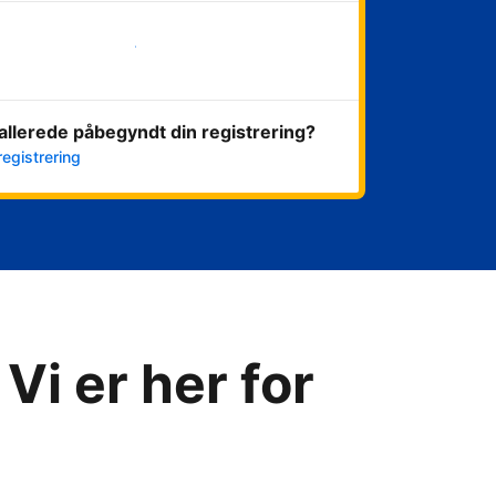
Kom i gang med det samme
allerede påbegyndt din registrering?
registrering
Vi er her for