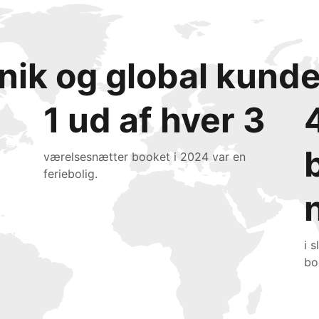
 unik og global kun
1 ud af hver 3
værelsesnætter booket i 2024 var en
feriebolig.
i 
bo