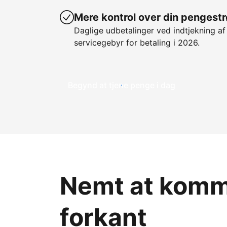
Mere kontrol over din pengest
Daglige udbetalinger ved indtjekning af
servicegebyr for betaling i 2026.
Begynd at tjene penge i dag
Nemt at komme
forkant