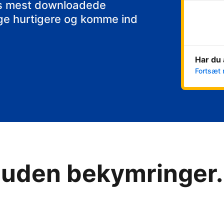
kfast
ens mest downloadede
nge hurtigere og komme ind
Har du 
Fortsæt 
 uden bekymringer. 