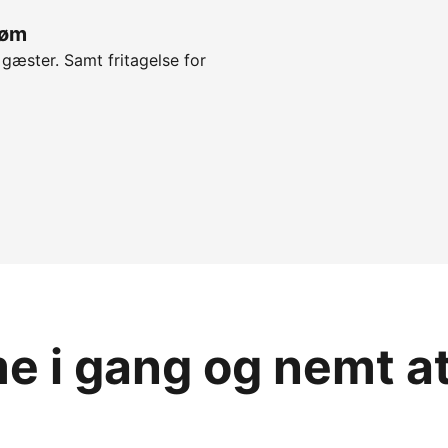
røm
 gæster. Samt fritagelse for
 i gang og nemt a