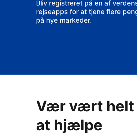
dit bed & brea
Bliv registreret på en af verd
rejseapps for at tjene flere pe
på nye markeder.
Vær vært helt
at hjælpe