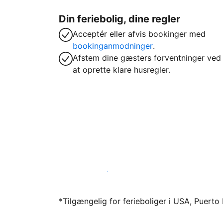
Din feriebolig, dine regler
Acceptér eller afvis bookinger med
bookinganmodninger
.
Afstem dine gæsters forventninger ved
at oprette klare husregler.
Bliv vært hos os i dag
*Tilgængelig for ferieboliger i USA, Puert