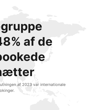
degruppe
48% af de
bookede
nætter
slutningen af 2023 var internationale
okinger.