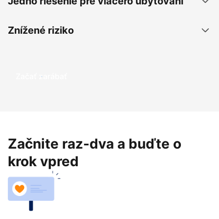
Jedno riešenie pre viacero ubytovaní
Znížené riziko
Začať zarábať
Začnite raz-dva a buďte o
krok vpred