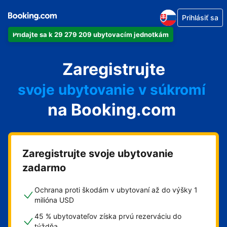
Prihlásiť sa
Pridajte sa k 29 279 209 ubytovacím jednotkám
svoj apartmán
Zaregistrujte
svoj hotel
svoje ubytovanie v súkromí
na Booking.com
svoj penzión
svoje bed and breakfast
Zaregistrujte svoje ubytovanie
zadarmo
Ochrana proti škodám v ubytovaní až do výšky 1
milióna USD
45 % ubytovateľov získa prvú rezerváciu do
týždňa