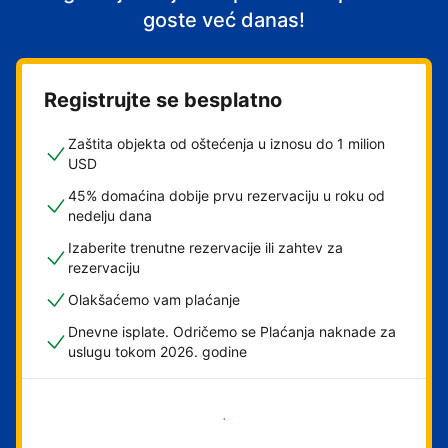
goste već danas!
Registrujte se besplatno
Zaštita objekta od oštećenja u iznosu do 1 milion
USD
45% domaćina dobije prvu rezervaciju u roku od
nedelju dana
Izaberite trenutne rezervacije ili zahtev za
rezervaciju
Olakšaćemo vam plaćanje
Dnevne isplate. Odričemo se Plaćanja naknade za
uslugu tokom 2026. godine
Počnite odmah