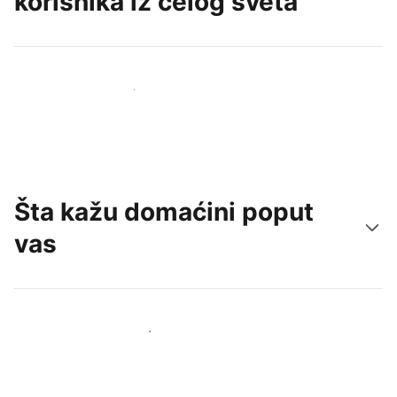
korisnika iz celog sveta
Privucite nove goste već danas
Šta kažu domaćini poput
vas
Pridružite se domaćinima poput vas