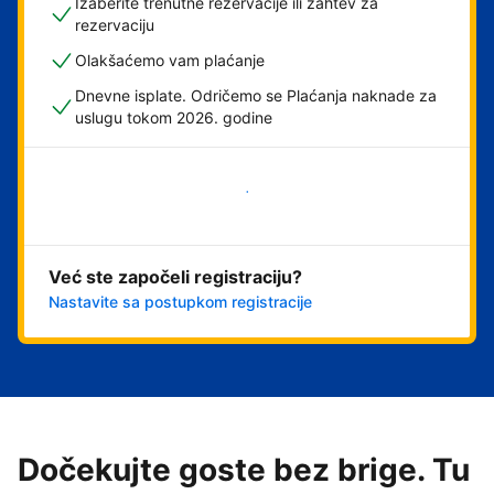
Izaberite trenutne rezervacije ili zahtev za
rezervaciju
Olakšaćemo vam plaćanje
Dnevne isplate. Odričemo se Plaćanja naknade za
uslugu tokom 2026. godine
Počnite odmah
Već ste započeli registraciju?
Nastavite sa postupkom registracije
Dočekujte goste bez brige. Tu