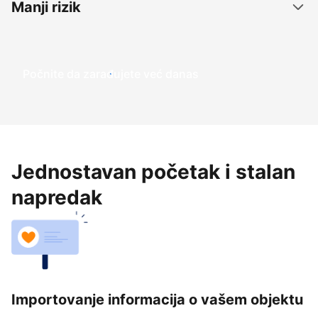
Manji rizik
Počnite da zarađujete već danas
Jednostavan početak i stalan
napredak
Importovanje informacija o vašem objektu