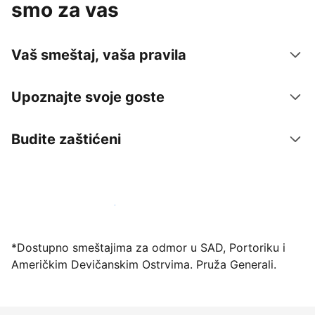
smo za vas
Vaš smeštaj, vaša pravila
Upoznajte svoje goste
Budite zaštićeni
Registrujte svoj objekat već danas
*Dostupno smeštajima za odmor u SAD, Portoriku i
Američkim Devičanskim Ostrvima. Pruža Generali.