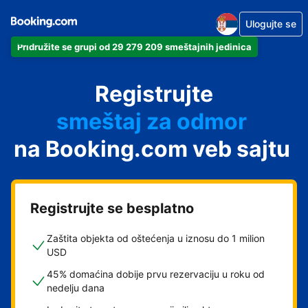
Ulogujte se
Pridružite se grupi od 29 279 209 smeštajnih jedinica
apartman
Registrujte
hotel
smeštaj za odmor
na Booking.com veb sajtu
pansion
hostel
Registrujte se besplatno
Zaštita objekta od oštećenja u iznosu do 1 milion
USD
45% domaćina dobije prvu rezervaciju u roku od
nedelju dana