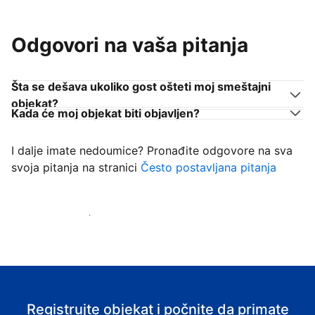
Odgovori na vaša pitanja
Šta se dešava ukoliko gost ošteti moj smeštajni
objekat?
Kada će moj objekat biti objavljen?
I dalje imate nedoumice? Pronađite odgovore na sva
svoja pitanja na stranici
Često postavljana pitanja
Počnite da primate goste
Registrujte objekat i počnite da primate