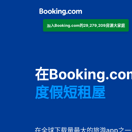
加入Booking.com的29,279,209房源大家庭
公寓
在Booking.
酒店
度假短租屋
旅馆
住宿加早餐旅
在全球下载量最大的旅游app之