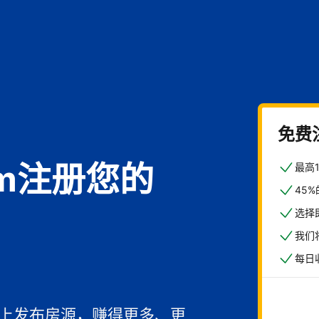
免费
com注册您的
最高
45
选择
我们
每日
馆
一上发布房源，赚得更多、更