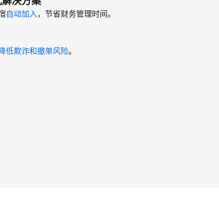
式解决方案
宿
自动加入
，节省财务管理时间。
降低欺诈和撤单风险
。