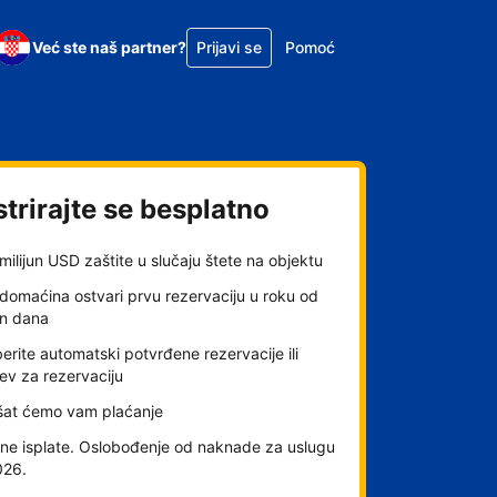
Već ste naš partner?
Prijavi se
Pomoć
trirajte se besplatno
milijun USD zaštite u slučaju štete na objektu
domaćina ostvari prvu rezervaciju u roku od
an dana
rite automatski potvrđene rezervacije ili
ev za rezervaciju
šat ćemo vam plaćanje
ne isplate. Oslobođenje od naknade za uslugu
026.