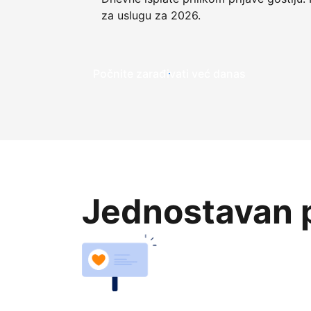
za uslugu za 2026.
Počnite zarađivati već ​​danas
Jednostavan p