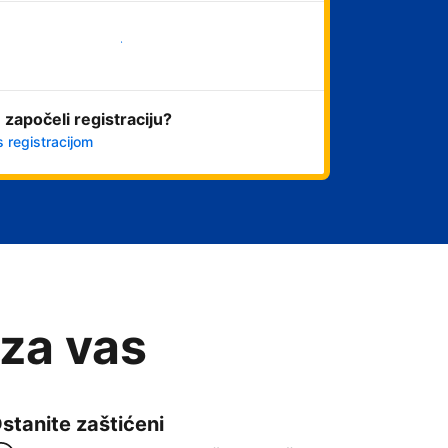
Započni odmah
 započeli registraciju?
s registracijom
 za vas
stanite zaštićeni