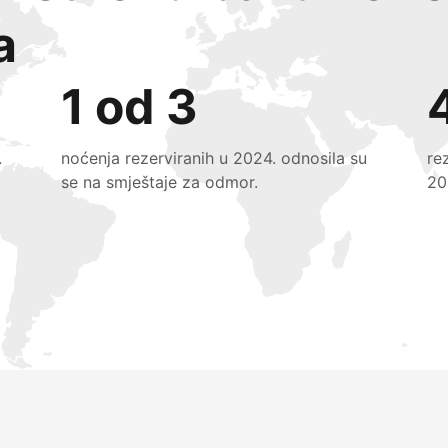
a
1 od 3
.
noćenja rezerviranih u 2024. odnosila su
re
se na smještaje za odmor.
20