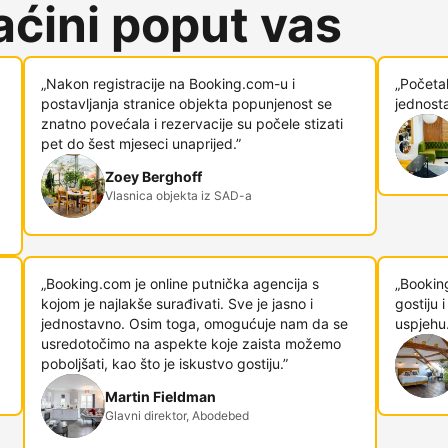
ćini poput vas
„Nakon registracije na Booking.com-u i
„Početa
postavljanja stranice objekta popunjenost se
jednosta
znatno povećala i rezervacije su počele stizati
pet do šest mjeseci unaprijed.”
Zoey Berghoff
Vlasnica objekta iz SAD-a
„Booking.com je online putnička agencija s
„Bookin
kojom je najlakše surađivati. Sve je jasno i
gostiju
jednostavno. Osim toga, omogućuje nam da se
uspjehu.
usredotočimo na aspekte koje zaista možemo
poboljšati, kao što je iskustvo gostiju.”
Martin Fieldman
Glavni direktor, Abodebed