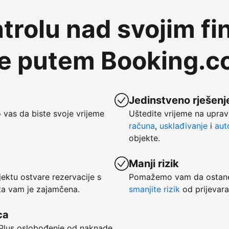
trolu nad svojim fi
te putem Booking.
Jedinstveno rješenje
vas da biste svoje vrijeme
Uštedite vrijeme na uprav
računa
,
usklađivanje
i
aut
objekte.
Manji rizik
ktu ostvare rezervacije s
Pomažemo vam da ostanet
ata vam je zajamčena.
smanjite rizik
od prijevara
ca
. Plus oslobođenje od naknade