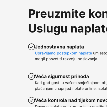
Preuzmite kon
Uslugu napla
Jednostavna naplata
Upravljamo postupkom naplate
umjesto 
mogli posvetiti razvoju poslovanja.
Veća sigurnost prihoda
Kad god gosti u vašem smještajnom obje
plaćanjem unaprijed i plate online, ispl
Veća kontrola nad tijekom nov
Dnevne isplate prilikom prijave gostiju