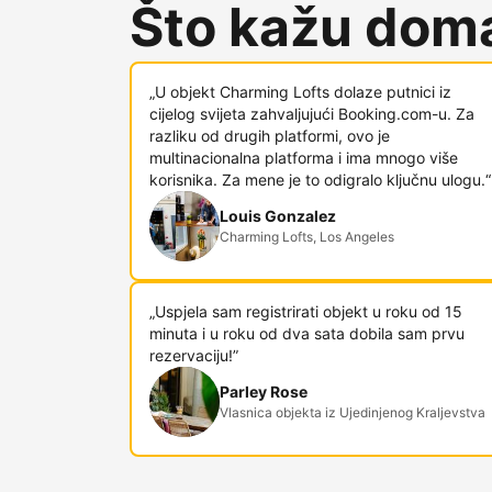
Što kažu doma
„U objekt Charming Lofts dolaze putnici iz
cijelog svijeta zahvaljujući Booking.com-u. Za
razliku od drugih platformi, ovo je
multinacionalna platforma i ima mnogo više
korisnika. Za mene je to odigralo ključnu ulogu.“
Louis Gonzalez
Charming Lofts, Los Angeles
„Uspjela sam registrirati objekt u roku od 15
minuta i u roku od dva sata dobila sam prvu
rezervaciju!”
Parley Rose
Vlasnica objekta iz Ujedinjenog Kraljevstva