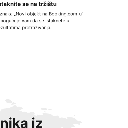
staknite se na tržištu
znaka „Novi objekt na Booking.com-u“
mogućuje vam da se istaknete u
ezultatima pretraživanja.
nika iz