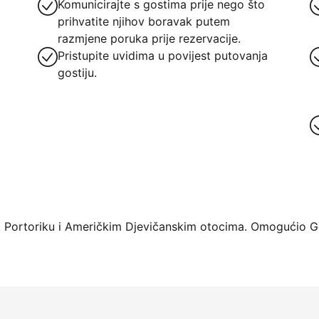
Komunicirajte s gostima prije nego što
prihvatite njihov boravak putem
razmjene poruka prije rezervacije.
Pristupite uvidima u povijest putovanja
gostiju.
rme već danas
 Portoriku i Američkim Djevičanskim otocima. Omogućio Ge