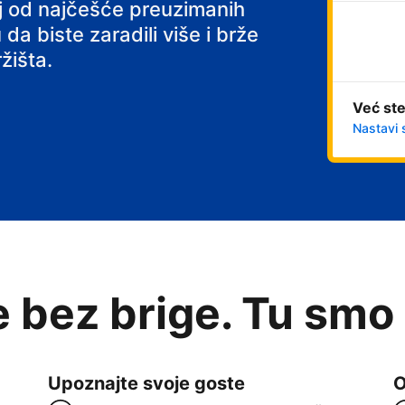
 s doručkom
noj od najčešće preuzimanih
 da biste zaradili više i brže
žišta.
Već ste
Nastavi 
e bez brige. Tu smo
Upoznajte svoje goste
O