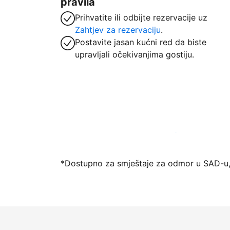
pravila
Prihvatite ili odbijte rezervacije uz
Zahtjev za rezervaciju
.
Postavite jasan kućni red da biste
upravljali očekivanjima gostiju.
Počnite primati goste putem naše platfo
*Dostupno za smještaje za odmor u SAD-u,