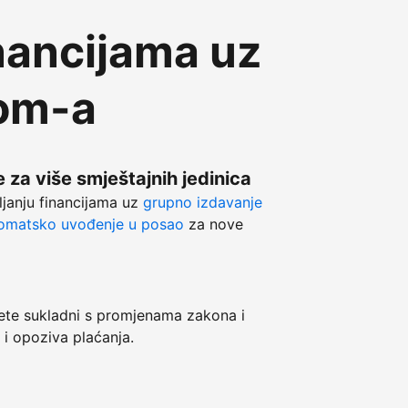
nancijama uz
com-a
 za više smještajnih jedinica
ljanju financijama uz
grupno izdavanje
omatsko uvođenje u posao
za nove
e sukladni s promjenama zakona i
 i opoziva plaćanja.