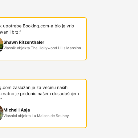
k upotrebe Booking.com-a bio je vrlo
van i brz.”
Shawn Ritzenthaler
Vlasnik objekta The Hollywood Hills Mansion
g.com zaslužan je za većinu naših
 i znatno je pridonio našem dosadašnjem
”
Michel i Asja
Vlasnici objekta La Maison de Souhey