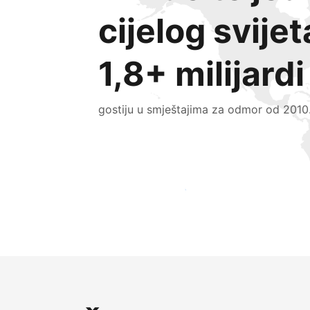
cijelog svijet
1,8+ milijardi
gostiju u smještajima za odmor od 2010
Doprite do novih gostiju već danas