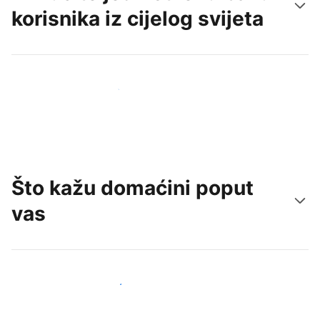
korisnika iz cijelog svijeta
Doprite do novih gostiju već danas
Što kažu domaćini poput
vas
Pridružite se domaćinima poput vas