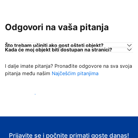
Odgovori na vaša pitanja
Što trebam učiniti ako gost ošteti objekt?
Kada će moj objekt biti dostupan na stranici?
I dalje imate pitanja? Pronađite odgovore na sva svoja
pitanja među našim
Najčešćim pitanjima
Počnite primati goste
Prijavite se i počnite primati goste danas!