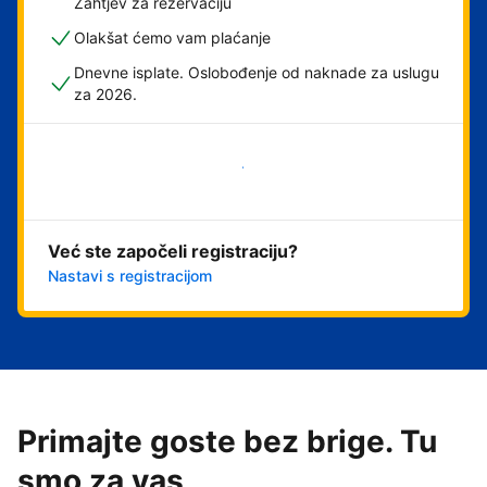
Zahtjev za rezervaciju
Olakšat ćemo vam plaćanje
Dnevne isplate. Oslobođenje od naknade za uslugu
za 2026.
Započni odmah
Već ste započeli registraciju?
Nastavi s registracijom
Primajte goste bez brige. Tu
smo za vas