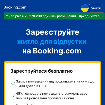
Увійти
У нас уже є 29 279 209 одиниць розміщення – приєднуйтесь!
апартаменти
Зареєструйте
готель
житло для відпустки
на Booking.com
гостьовий будинок
готель типу "ліжко і
сніданок"
Зареструйтеся безплатно
Захист помешкання від пошкоджень на суму до
1 млн доларів США
45% господарів помешкань отримують своє
перше бронювання протягом тижня