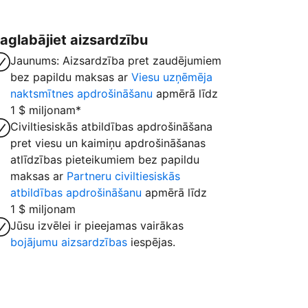
aglabājiet aizsardzību
Jaunums: Aizsardzība pret zaudējumiem
bez papildu maksas ar
Viesu uzņēmēja
naktsmītnes apdrošināšanu
apmērā līdz
1 $ miljonam*
Civiltiesiskās atbildības apdrošināšana
pret viesu un kaimiņu apdrošināšanas
atlīdzības pieteikumiem bez papildu
maksas ar
Partneru civiltiesiskās
atbildības apdrošināšanu
apmērā līdz
1 $ miljonam
Jūsu izvēlei ir pieejamas vairākas
bojājumu aizsardzības
iespējas.