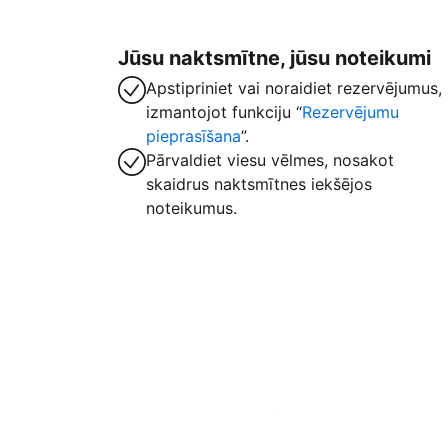
Jūsu naktsmītne, jūsu noteikumi
Apstipriniet vai noraidiet rezervējumus,
izmantojot funkciju “
Rezervējumu
pieprasīšana
”.
Pārvaldiet viesu vēlmes, nosakot
skaidrus naktsmītnes iekšējos
noteikumus.
Izvietot piedāvājumu mūsu platformā