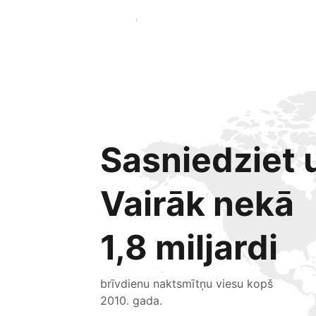
Sākt jau šodien
Sasniedziet u
Vairāk nekā
1,8 miljardi
brīvdienu naktsmītņu viesu kopš
2010. gada.