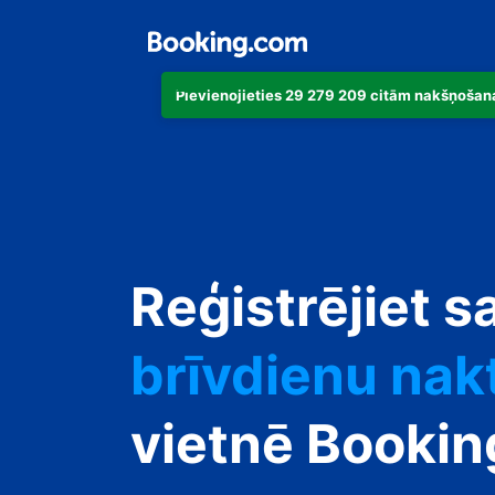
Pievienojieties 29 279 209 citām nakšņošana
dzīvokli
Reģistrējiet s
viesnīcu
brīvdienu nak
viesu namu
vietnē Booki