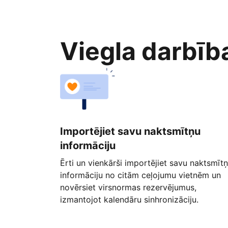
Viegla darbīb
Importējiet savu naktsmītņu
informāciju
Ērti un vienkārši importējiet savu naktsmīt
informāciju no citām ceļojumu vietnēm un
novērsiet virsnormas rezervējumus,
izmantojot kalendāru sinhronizāciju.