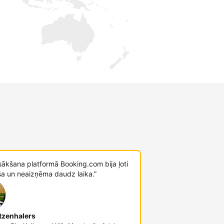
sākšana platformā Booking.com bija ļoti
ša un neaizņēma daudz laika.”
tzenhalers