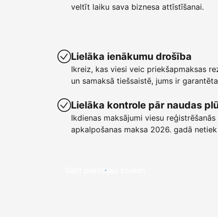
veltīt laiku sava biznesa attīstīšanai.
Lielāka ienākumu drošība
Ikreiz, kas viesi veic priekšapmaksas r
un samaksā tiešsaistē, jums ir garant
Lielāka kontrole pār naudas p
Ikdienas maksājumi viesu reģistrēšanās 
apkalpošanas maksa 2026. gadā netiek
Sākt pelnīt jau šodien