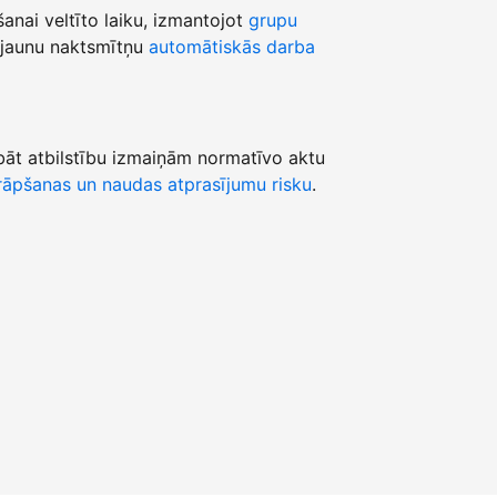
šanai veltīto laiku, izmantojot
grupu
jaunu naktsmītņu
automātiskās darba
āt atbilstību izmaiņām normatīvo aktu
āpšanas un naudas atprasījumu risku
.