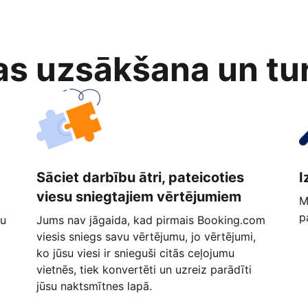
as uzsākšana un tu
Sāciet darbību ātri, pateicoties
I
viesu sniegtajiem vērtējumiem
M
p
ņu
Jums nav jāgaida, kad pirmais Booking.com
viesis sniegs savu vērtējumu, jo vērtējumi,
ko jūsu viesi ir snieguši citās ceļojumu
vietnēs, tiek konvertēti un uzreiz parādīti
jūsu naktsmītnes lapā.