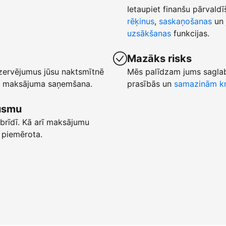
Ietaupiet finanšu pārvaldī
rēķinus
,
saskaņošanas
un 
uzsākšanas
funkcijas.
Mazāks risks
ezervējumus jūsu naktsmītnē
Mēs palīdzam jums saglab
ēta maksājuma saņemšana.
prasībās un
samazinām kr
lūsmu
brīdī. Kā arī maksājumu
 piemērota.