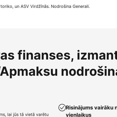
oriko, un ASV Virdžīnās. Nodrošina Generali.
vas finanses, izman
“Apmaksu nodrošin
Risinājums vairāku 
ms, lai jūs tā vietā varētu
vienlaikus