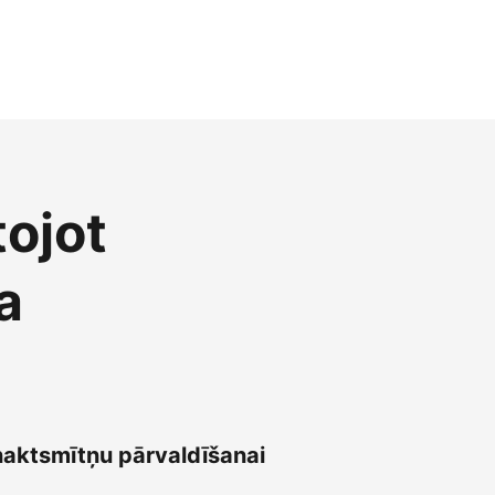
tojot
a
naktsmītņu pārvaldīšanai