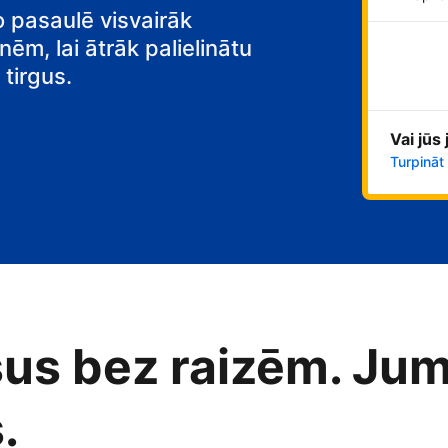
o pasaulē visvairāk
nēm, lai ātrāk palielinātu
tirgus.
Vai jūs
Turpināt
us bez raizēm. Jum
.