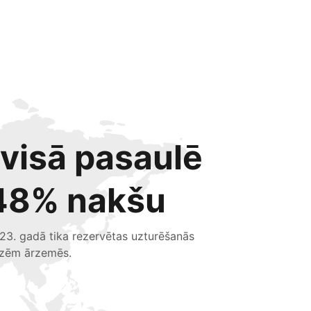
 visā pasaulē
48% nakšu
23. gadā tika rezervētas uzturēšanās
izēm ārzemēs.