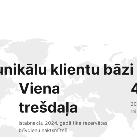
nikālu klientu bāzi
Viena
trešdaļa
20
re
istabnakšu 2024. gadā tika rezervētas
brīvdienu naktsmītnē.