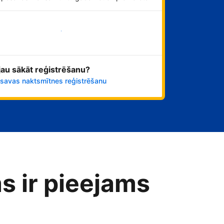
Sāciet tūlīt!
 jau sākāt reģistrēšanu?
 savas naktsmītnes reģistrēšanu
s ir pieejams