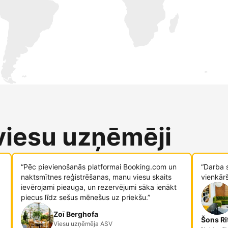
 viesu uzņēmēji
“Pēc pievienošanās platformai Booking.com un
“Darba 
naktsmītnes reģistrēšanas, manu viesu skaits
vienkār
ievērojami pieauga, un rezervējumi sāka ienākt
piecus līdz sešus mēnešus uz priekšu.”
Zoī Berghofa
Šons Ri
Viesu uzņēmēja ASV