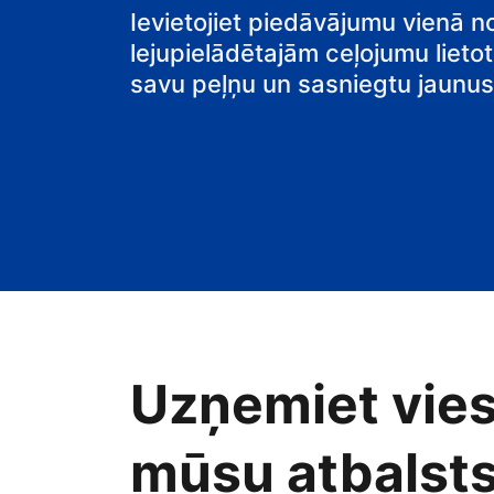
pansiju
Ievietojiet piedāvājumu vienā n
lejupielādētajām ceļojumu lietot
savu peļņu un sasniegtu jaunus 
Uzņemiet vies
mūsu atbalsts