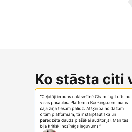
Sasniegt jaunus viesus jau šodien
Ko stāsta citi
“Ceļotāji ierodas naktsmītnē Charming Lofts no
visas pasaules. Platforma Booking.com mums
šajā ziņā tiešām palīdz. Atšķirībā no dažām
citām platformām, tā ir starptautiska un
paredzēta daudz plašākai auditorijai. Man tas
bija kritiski nozīmīgs ieguvums.”