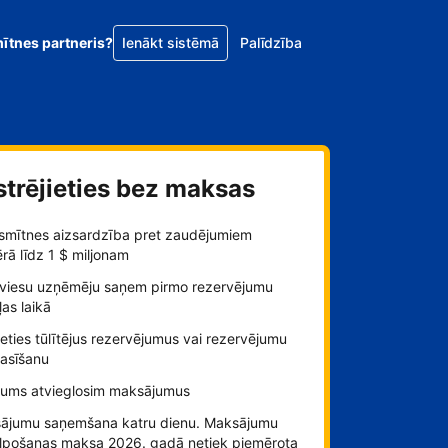
mītnes partneris?
Ienākt sistēmā
Palīdzība
strējieties bez maksas
smītnes aizsardzība pret zaudējumiem
ā līdz 1 $ miljonam
viesu uzņēmēju saņem pirmo rezervējumu
as laikā
ieties tūlītējus rezervējumus vai rezervējumu
rasīšanu
jums atvieglosim maksājumus
ājumu saņemšana katru dienu. Maksājumu
lpošanas maksa 2026. gadā netiek piemērota