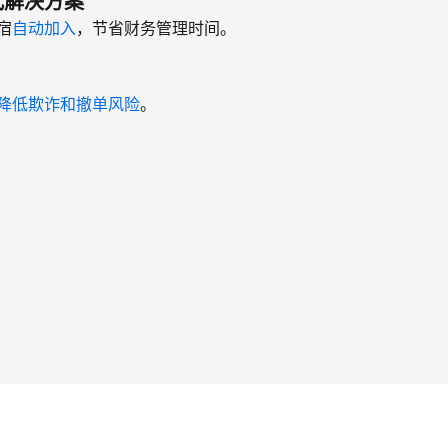
式解决方案
宿
自动加入
，节省财务管理时间。
降低欺诈和撤单风险
。