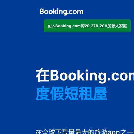
加入Booking.com的29,279,209房源大家庭
公寓
在Booking.
酒店
度假短租屋
旅馆
住宿加早餐旅
在全球下载量最大的旅游app之