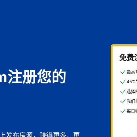
免费
com注册您的
最高
45
选择
我们
每日
馆
一上发布房源，赚得更多、更