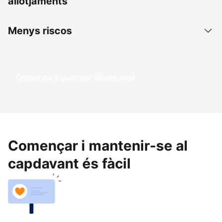
allotjaments
Menys riscos
Comença a guanyar diners avui
Començar i mantenir-se al
capdavant és fàcil