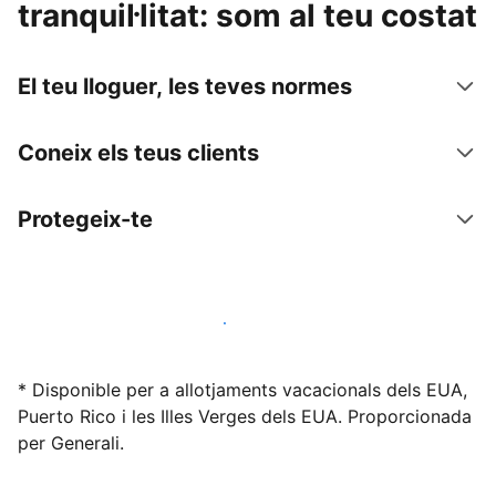
tranquil·litat: som al teu costat
El teu lloguer, les teves normes
Coneix els teus clients
Protegeix-te
Lloga l'allotjament amb nosaltres avui mateix
* Disponible per a allotjaments vacacionals dels EUA,
Puerto Rico i les Illes Verges dels EUA. Proporcionada
per Generali.