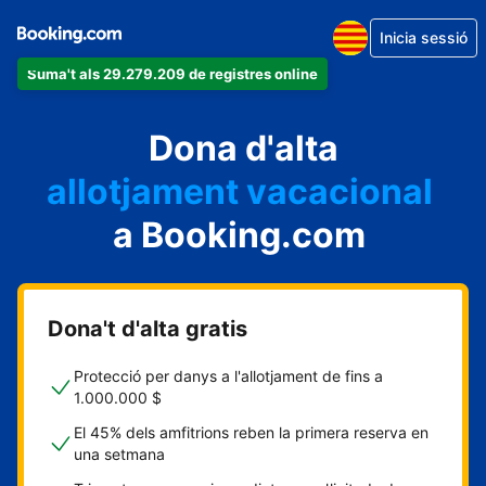
Inicia sessió
Suma't als 29.279.209 de registres online
un apartament
Dona d'alta
un hotel
allotjament vacacional
a Booking.com
un hostal
una casa rural
Dona't d'alta gratis
Protecció per danys a l'allotjament de fins a
1.000.000 $
El 45% dels amfitrions reben la primera reserva en
una setmana