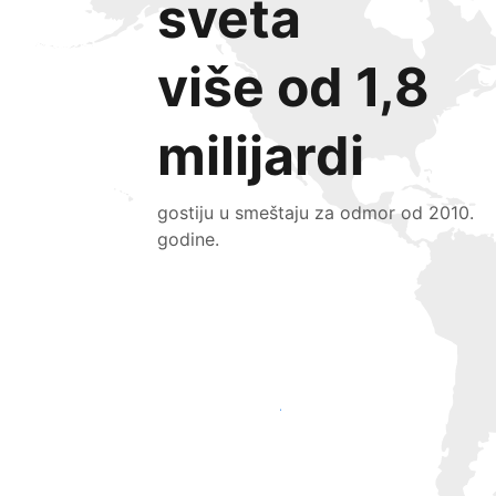
sveta
više od 1,8
milijardi
gostiju u smeštaju za odmor od 2010.
godine.
Privucite nove goste već danas