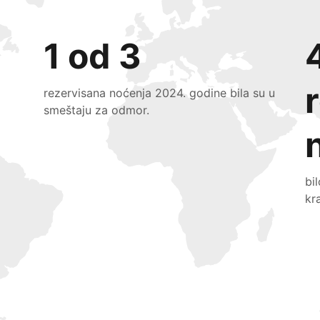
1 od 3
rezervisana noćenja 2024. godine bila su u
smeštaju za odmor.
bi
kr