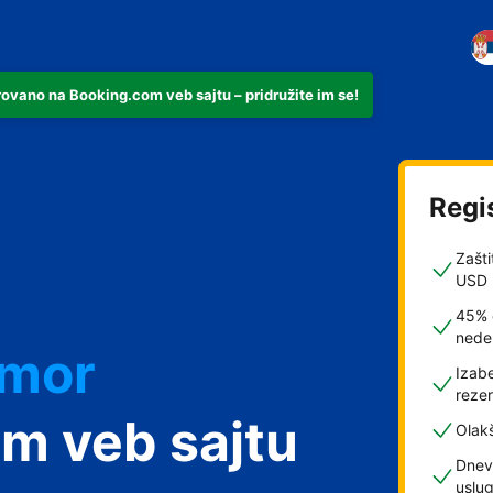
rovano na Booking.com veb sajtu – pridružite im se!
Regi
Zašti
USD
45% 
nede
dmor
Izabe
rezer
m veb sajtu
Olak
Dnev
uslu