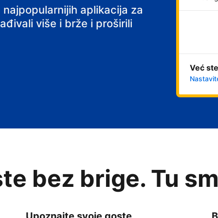
 najpopularnijih aplikacija za
ivali više i brže i proširili
Već ste
Nastavit
te bez brige. Tu sm
Upoznajte svoje goste
B