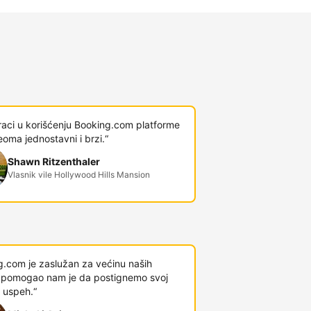
raci u korišćenju Booking.com platforme
veoma jednostavni i brzi.“
Shawn Ritzenthaler
Vlasnik vile Hollywood Hills Mansion
g.com je zaslužan za većinu naših
 i pomogao nam je da postignemo svoj
 uspeh.“