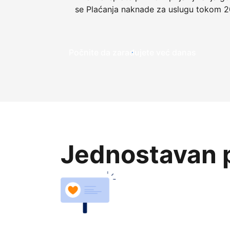
se Plaćanja naknade za uslugu tokom 2
Počnite da zarađujete već danas
Jednostavan p