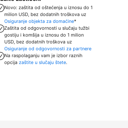
Novo: zaštita od oštećenja u iznosu do 1
milion USD, bez dodatnih troškova uz
Osiguranje objekta za domaćine
*
Zaštita od odgovornosti u slučaju tužbi
gostiju i komšija u iznosu do 1 milion
USD, bez dodatnih troškova uz
Osiguranje od odgovornosti za partnere
Na raspolaganju vam je izbor raznih
opcija
zaštite u slučaju štete
.