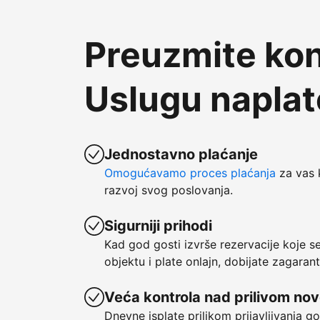
Preuzmite kon
Uslugu napla
Jednostavno plaćanje
Omogućavamo proces plaćanja
za vas 
razvoj svog poslovanja.
Sigurniji prihodi
Kad god gosti izvrše rezervacije koje 
objektu i plate onlajn, dobijate zagaran
Veća kontrola nad prilivom no
Dnevne isplate prilikom prijavljivanja g