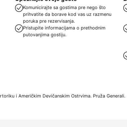
Komunicirajte sa gostima pre nego što
prihvatite da borave kod vas uz razmenu
poruka pre rezervisanja.
Pristupite informacijama o prethodnim
putovanjima gostiju.
oriku i Američkim Devičanskim Ostrvima. Pruža Generali.