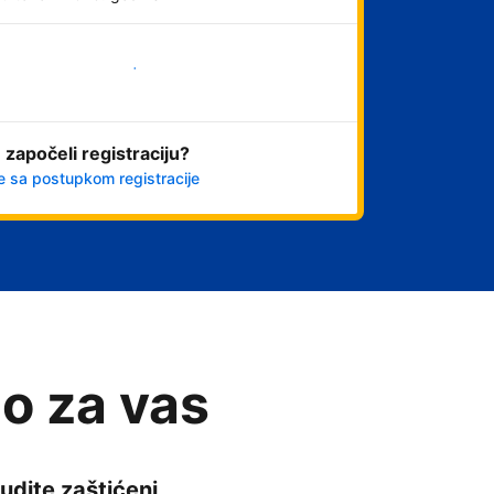
Počnite odmah
 započeli registraciju?
e sa postupkom registracije
o za vas
udite zaštićeni