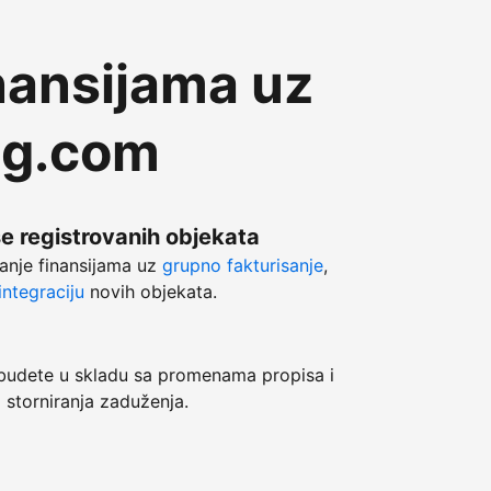
nansijama uz
ng.com
še registrovanih objekata
anje finansijama uz
grupno fakturisanje
,
ntegraciju
novih objekata.
dete u skladu sa promenama propisa i
 storniranja zaduženja.