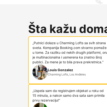
Šta kažu doma
„Putnici dolaze u Charming Lofts sa svih strana
sveta. Kompanija Booking.com stvarno pomaže
u tome. Za razliku od nekih drugih platformi, on
je multinacionalna i usmerena ka znatno široj
publici. Za mene je to bila prava prekretnica.“
Louis Gonzalez
Charming Lofts, Los Anđeles
„Uspela sam da registrujem objekat u roku od
15 minuta, a nakon samo dva sata sam primila
prvu rezervaciju!“