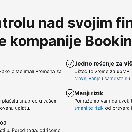
trolu nad svojim fi
te kompanije Booki
Jedno rešenje za vi
kako biste imali vremena za
Uštedite vreme za upravlj
sravnjivanje
i
samostalnu i
Manji rizik
se plaćaju unapred u vašem
Pomažemo vam da uvek bu
tovanu uplatu.
smanjite rizik
od prevara i
vca
ostiju. Pored toga, odričemo