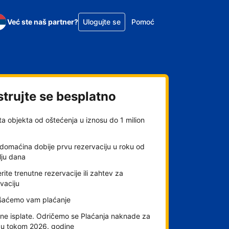
Već ste naš partner?
Ulogujte se
Pomoć
strujte se besplatno
ta objekta od oštećenja u iznosu do 1 milion
domaćina dobije prvu rezervaciju u roku od
lju dana
rite trenutne rezervacije ili zahtev za
vaciju
šaćemo vam plaćanje
ne isplate. Odričemo se Plaćanja naknade za
gu tokom 2026. godine