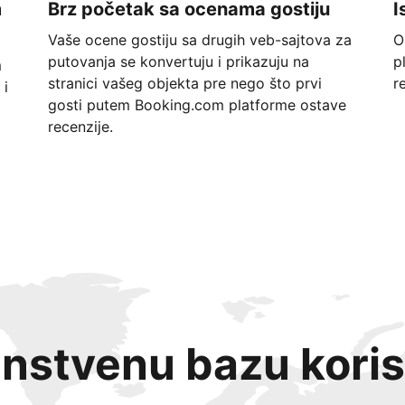
m
Brz početak sa ocenama gostiju
I
Vaše ocene gostiju sa drugih veb-sajtova za
O
putovanja se konvertuju i prikazuju na
p
m
stranici vašeg objekta pre nego što prvi
r
 i
gosti putem Booking.com platforme ostave
recenzije.
instvenu bazu koris