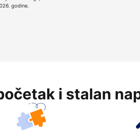
026. godine.
očetak i stalan na