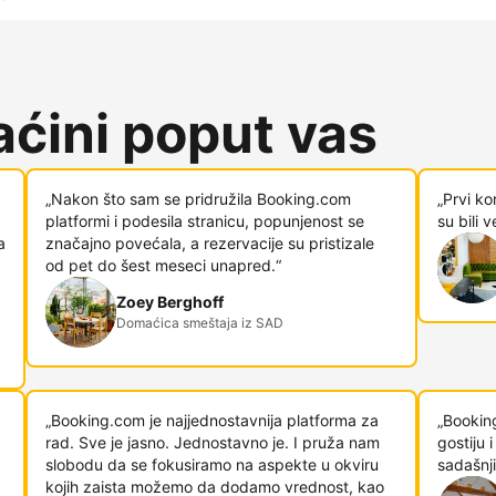
ćini poput vas
„Nakon što sam se pridružila Booking.com
„Prvi ko
platformi i podesila stranicu, popunjenost se
su bili 
a
značajno povećala, a rezervacije su pristizale
od pet do šest meseci unapred.“
Zoey Berghoff
Domaćica smeštaja iz SAD
„Booking.com je najjednostavnija platforma za
„Bookin
rad. Sve je jasno. Jednostavno je. I pruža nam
gostiju
slobodu da se fokusiramo na aspekte u okviru
sadašnji
kojih zaista možemo da dodamo vrednost, kao