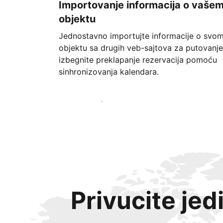
Importovanje informacija o vaše
objektu
Jednostavno importujte informacije o svo
objektu sa drugih veb-sajtova za putovanje
izbegnite preklapanje rezervacija pomoću
sinhronizovanja kalendara.
Počnite već danas
Privucite jed