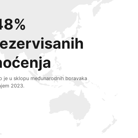
48%
rezervisanih
noćenja
lo je u sklopu međunarodnih boravaka
ajem 2023.