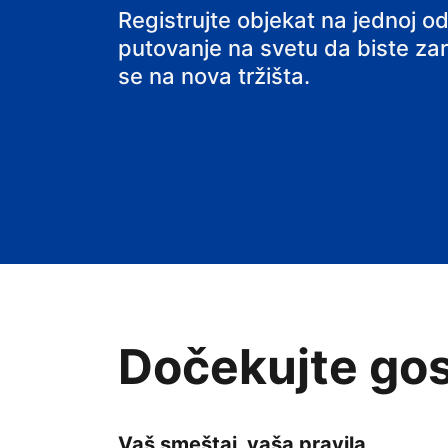
hostel
Registrujte objekat na jednoj od
putovanje na svetu da biste zarađ
se na nova tržišta.
Dočekujte gos
Vaš smeštaj, vaša pravila