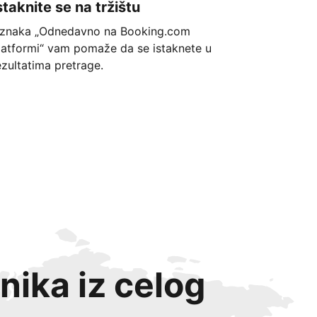
staknite se na tržištu
znaka „Odnedavno na Booking.com
latformi“ vam pomaže da se istaknete u
ezultatima pretrage.
nika iz celog