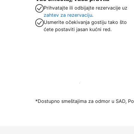
Prihvatajte ili odbijajte rezervacije uz
zahtev za rezervaciju
.
Usmerite očekivanja gostiju tako što
ćete postaviti jasan kućni red.
Registrujte svoj objekat već danas
*Dostupno smeštajima za odmor u SAD, Port