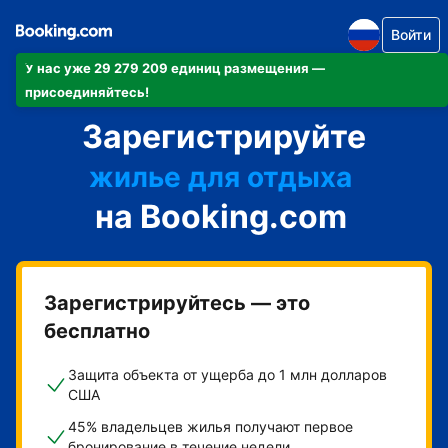
Войти
У нас уже 29 279 209 единиц размещения —
апартаменты/квартиру
присоединяйтесь!
Зарегистрируйте
отель
жилье для отдыха
на Booking.com
гостевой дом
мини-отель
Зарегистрируйтесь — это
бесплатно
Защита объекта от ущерба до 1 млн долларов
США
45% владельцев жилья получают первое
бронирование в течение недели