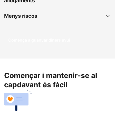
allotjaments
Menys riscos
Comença a guanyar diners avui
Començar i mantenir-se al
capdavant és fàcil