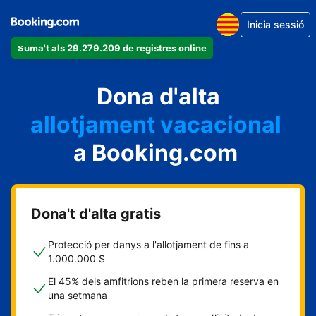
Inicia sessió
Suma't als 29.279.209 de registres online
un apartament
Dona d'alta
un hotel
allotjament vacacional
a Booking.com
un hostal
una casa rural
Dona't d'alta gratis
Protecció per danys a l'allotjament de fins a
1.000.000 $
El 45% dels amfitrions reben la primera reserva en
una setmana