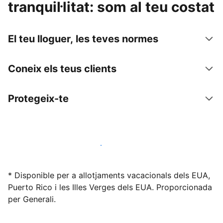
tranquil·litat: som al teu costat
El teu lloguer, les teves normes
Coneix els teus clients
Protegeix-te
Lloga l'allotjament amb nosaltres avui mateix
* Disponible per a allotjaments vacacionals dels EUA,
Puerto Rico i les Illes Verges dels EUA. Proporcionada
per Generali.